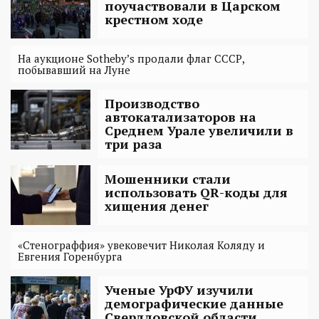
поучаствовали в Царском
крестном ходе
На аукционе Sotheby’s продали флаг СССР,
побывавший на Луне
Производство
автокатализаторов на
Среднем Урале увеличили в
три раза
Мошенники стали
использовать QR-коды для
хищения денег
«Стенограффия» увековечит Николая Коляду и
Евгения Горенбурга
Ученые УрФУ изучили
демографические данные
Свердловской области