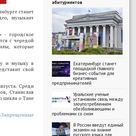
абитуриентов
нбурге станет
део, музыкант
» - городское
тся с чередой
илы, которые
ру и музыку в
Екатеринбург станет
площадкой главного
едставит свой
бизнес-события для
креативных
предпринимателей
вгуста. Среди
ов, Станислав
Уральские ученые
о цикла о Тане
установили связь между
злоупотреблением
обезболивающими и
проблемами со сном
 «Запрещенные
В России введут единый
экзамен на знание
русского языка для