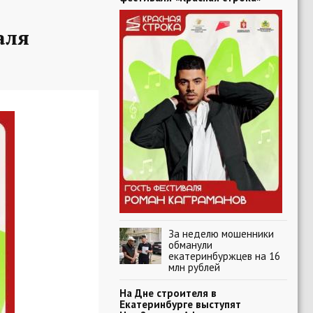
аля
За неделю мошенники
обманули
екатеринбуржцев на 16
млн рублей
На Дне строителя в
Екатеринбурге выступят