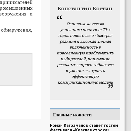
принимателей
промышленных
Константин Костин
 вооружения и
Основные качества
 обнаружения,
успешного политика 20-х
годов нашего века - быстрая
реакция и высокая личная
включенность в
повседневную проблематику
избирателей, понимание
реальных запросов общества
и умение выстроить
эффективную
коммуникационную модель
и
Главные новости
Роман Каграманов станет гостем
фестиваля «Красная строка»