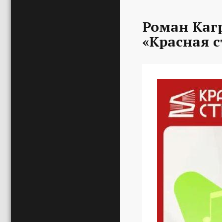
Роман Каг
«Красная с