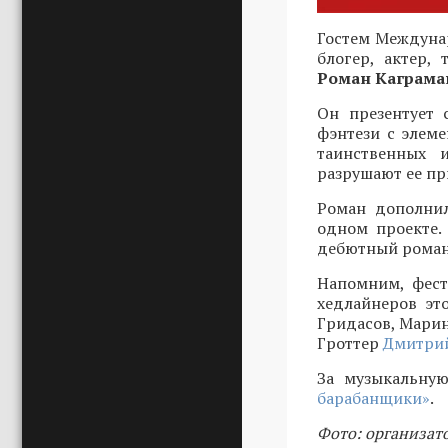
Гостем Междунар
блогер, актер,
Роман Каграма
Он презентует 
фэнтези с элеме
таинственных 
разрушают ее пр
Роман дополнил
одном проекте.
дебютный роман 
Напомним, фест
хедлайнеров эт
Гридасов, Марин
Гроттер
Дмитрий
За музыкальную
барабанщики»
.
Фото: организат