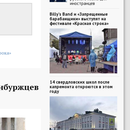
иностранцев
Billy’s Band и «Запрещенные
барабанщики» выступят на
фестивале «Красная строка»
рока»
14 свердловских школ после
нбуржцев
капремонта откроются в этом
году