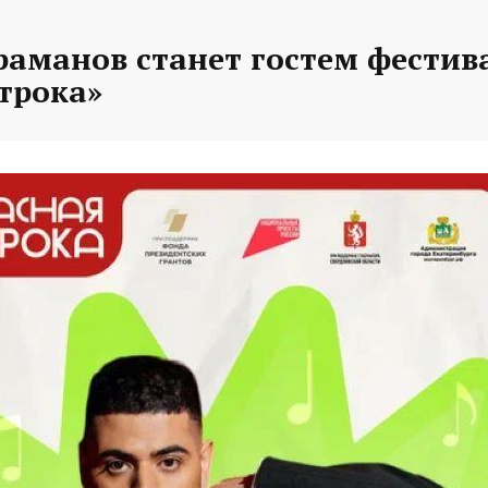
раманов станет гостем фестив
трока»