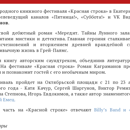
одного книжного фестиваля «Красная строка» в Екатери
 телеведущий каналов «Пятница!», «Суббота!» и VK Ви
нов
.
свой дебютный роман «Мередит. Тайны Лунного зала
нтами мистики и детектива. Главная героиня сталкивае
исчезновений и вторжением древней враждебной с
ивычную жизнь в Грей-Палмс.
 книгу авторским саундтреком, объединив литерату
 На фестивале «Красная строка» Роман Каграманов пр
и познакомит гостей с его необычным миром.
иваль пройдет на Октябрьской площади с 21 по 23 а
ого года - Катя Качур, Сергей Шаргунов, Виктор Ремиз
а Степнова, Игорь Евдокимов, а также автор знаменитог
 Емец.
 часть на «Красной строке» отвечают
Billy’s Band и
оры