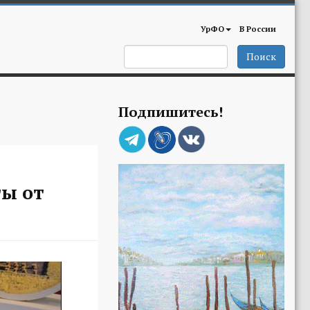
УрФО
В России
Поиск
Подпишитесь!
ы от