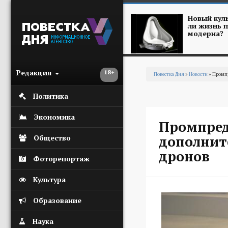
Перейти к основному содержанию
Новый куль
ли жизнь п
модерна?
Редакция
18+
Повестка Дня
»
Новости
» Промп
Вы здесь
Политика
Экономика
Промпред
дополнит
Общество
дронов
Фоторепортаж
Культура
Образование
Наука