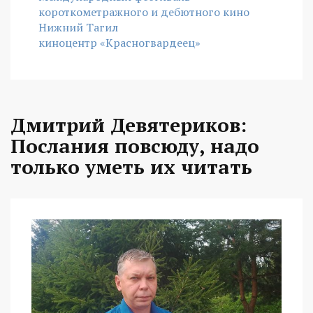
короткометражного и дебютного кино
Нижний Тагил
киноцентр «Красногвардеец»
Дмитрий Девятериков:
Послания повсюду, надо
только уметь их читать