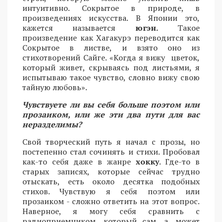
интуитивно. Сокрытое в природе, в
произведениях искусства. В Японии это,
кажется называется
югэн.
Такое
произведение как Хагакурэ переводится как
Сокрытое в листве, и взято оно из
стихотворений Сайге. «Когда я вижу цветок,
который живет, скрываясь под листьями, я
испытываю такое чувство, словно вижу свою
тайную любовь».
Чувствуете ли вы себя больше поэтом или
прозаиком, или же эти два пути для вас
неразделимы?
Свой творческий путь я начал с прозы, но
постепенно стал сочинять и стихи. Пробовал
как-то себя даже в жанре
хокку
. Где-то в
старых записях, которые сейчас трудно
отыскать, есть около десятка подобных
стихов. Чувствую я себя поэтом или
прозаиком - сложно ответить на этот вопрос.
Наверное, я могу себя сравнить с
радиоприемником, который сам, а, может