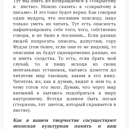
Тут мы опять же возвращаемся к «сокрытому
в листве». Можно сказать: к «сокрытому в
письме». И это тоже будет верно. Как говорил
один мудрец, что послания повсюду, надо
только уметь их читать. Тут есть опасность
нафантазировать себе того, чего, собственно
говоря, и не было в послании... Если разных
людей попросить описать, допустим, гору
Фудзи (тем более, если они ее не видели), то
описания их будут одновременно разные, но
и иметь сходства. То есть, если брать мой
случай, то я пишу исходя из своих
ментальных установок, пытаясь донести до
читателя мир таковым, каким я его вижу.
Читатель же, как я думаю, видит в нем то, к
чему готов его мозг. Думаю, что через мир
внешний я пытаюсь подобраться к миру
внутреннему. Всегда должен быть посыл
(стержень, тот цветок, который скрывается в
листве).
Как в вашем творчестве сосуществуют
японская культурная память и ваш