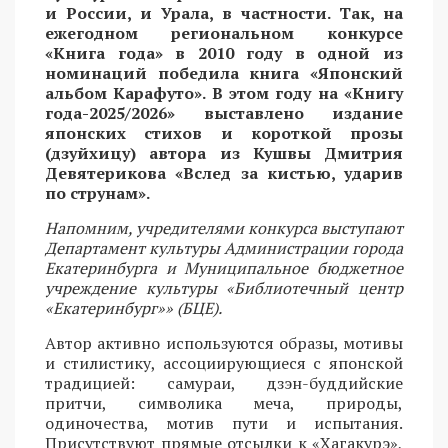
и России, и Урала, в частности. Так, на
ежегодном региональном конкурсе
«Книга года» в 2010 году в одной из
номинаций победила книга «Японский
альбом Карафуто». В этом году на «Книгу
года-2025/2026» выставлено издание
японских стихов и короткой прозы
(дзуйхицу) автора из Кушвы Дмитрия
Девятерикова «Вслед за кистью, ударив
по струнам».
Напомним, учредителями конкурса выступают
Департамент культуры Администрации города
Екатеринбурга и Муниципальное бюджетное
учреждение культуры «Библиотечный центр
«Екатеринбург»» (БЦЕ).
Автор активно используются образы, мотивы
и стилистику, ассоциирующиеся с японской
традицией: самураи, дзэн-буддийские
притчи, символика меча, природы,
одиночества, мотив пути и испытания.
Присутствуют прямые отсылки к «Хагакурэ»,