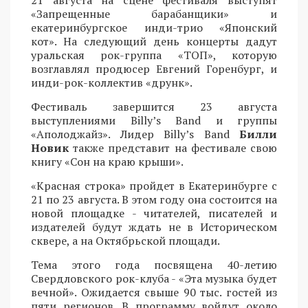
«Запрещенные барабанщики» и
екатеринбургское инди-трио «Японский
кот». На следующий день концерты дадут
уральская рок-группа «ТОП», которую
возглавлял продюсер Евгений Горенбург, и
инди-рок-коллектив «друнк».
Фестиваль завершится 23 августа
выступлениями Billy’s Band и группы
«Аполоджайз». Лидер Billy’s Band
Билли
Новик
также представит на фестивале свою
книгу «Сон на краю крыши».
«Красная строка» пройдет в Екатеринбурге с
21 по 23 августа. В этом году она состоится на
новой площадке - читателей, писателей и
издателей будут ждать не в Историческом
сквере, а на Октябрьской площади.
Тема этого года посвящена 40-летию
Свердловского рок-клуба - «Эта музыка будет
вечной». Ожидается свыше 90 тыс. гостей из
пяти регионов. В программу войдут около