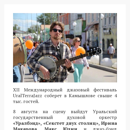
XII Международный джазовый фестиваль
UralTerraJazz соберет в Камышлове свыше 4
тыс. гостей.
8 августа на сцену выйдут Уральский
государственный духовой оркестр
«Уралбэнд», «Секстет двух столиц», Ирина
Макарова, Макс Юдин
и джаз-бэнд