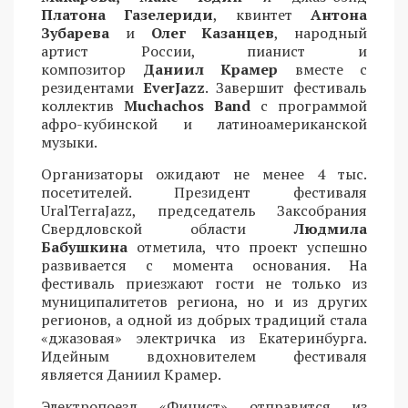
Платона Газелериди
, квинтет
Антона
Зубарева
и
Олег Казанцев
, народный
артист России, пианист и
композитор
Даниил Крамер
вместе с
резидентами
EverJazz
. Завершит фестиваль
коллектив
Muchachos Band
с программой
афро-кубинской и латиноамериканской
музыки.
Организаторы ожидают не менее 4 тыс.
посетителей. Президент фестиваля
UralTerraJazz, председатель Заксобрания
Свердловской области
Людмила
Бабушкина
отметила, что проект успешно
развивается с момента основания. На
фестиваль приезжают гости не только из
муниципалитетов региона, но и из других
регионов, а одной из добрых традиций стала
«джазовая» электричка из Екатеринбурга.
Идейным вдохновителем фестиваля
является Даниил Крамер.
Электропоезд «Финист» отправится из