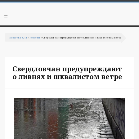
Перейти к основному содержанию
Мобильное
меню
Повестка Дня
»
Новости
» Свердловчан предупреждают о ливнях и шквалистом ветре
Вы здесь
Свердловчан предупреждают
о ливнях и шквалистом ветре