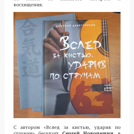
восхищения.
С автором «Вслед за кистью, ударив по
струнам» беседует
Сергей Новопашин,
в