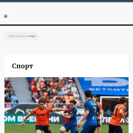
Перейти к основному содержанию
Мобильное
меню
Повестка Дня
» Спорт
Вы здесь
Спорт