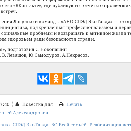
й сети «ВКонтакте», где публикуются отчёты о прошедших
встреч.
вгения Лощенко и команды «АНО СПЭД ЭкоТавда» — это 
я инициатива, подкреплённая профессионализмом и нер
 социальные проблемы и возвращать к активной жизни те
им здоровьем ради безопасности страны.
я», подготовил С. Новопашин
, В. Левашов, Ю.Самодуров, А.Некрасов.
17:40
Повестка дня
Печать
ергей Александрович
енко
СПЭД ЭкоТавда
БО Всей семьёй
Реабилитация вет