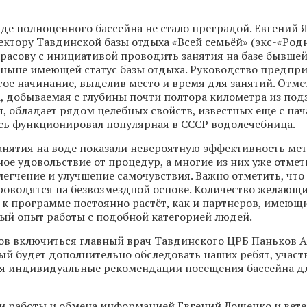
вде полноценного бассейна не стало преградой. Евгений 
ектору Тавдинской базы отдыха «Всей семьёй» (экс-«Ро
расову с инициативой проводить занятия на базе бывше
ныне имеющей статус базы отдыха. Руководство предпр
ое начинание, выделив место и время для занятий. Отмет
, добываемая с глубины почти полтора километра из под
, обладает рядом целебных свойств, известных еще с нач
есь функционировал популярная в СССР водолечебница.
анятия на воде показали невероятную эффективность мет
ое удовольствие от процедур, а многие из них уже отме
легчение и улучшение самочувствия. Важно отметить, что 
роводятся на безвозмездной основе. Количество желающ
к программе постоянно растёт, как и партнеров, имеющ
ый опыт работы с подобной категорией людей.
тов включиться главный врач Тавдинского ЦРБ Паньков 
ый будет дополнительно обследовать наших ребят, учас
ая индивидуальные рекомендации посещения бассейна д
и работы и обмена информацией Евгений Лощенко и вете