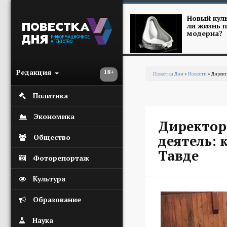
Перейти к основному содержанию
Новый куль
ли жизнь п
модерна?
Редакция
18+
Повестка Дня
»
Новости
» Директ
Вы здесь
Политика
Экономика
Директор
деятель: 
Общество
Тавде
Фоторепортаж
Культура
Образование
Наука