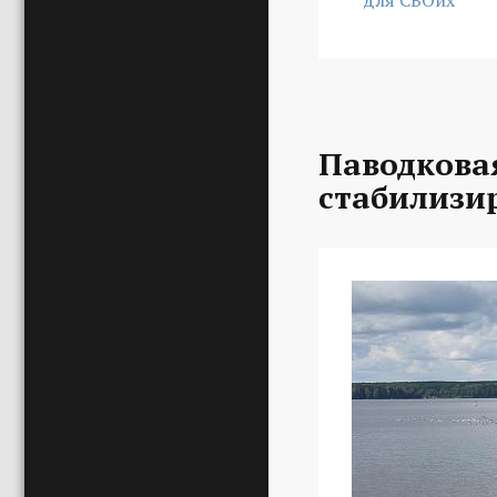
для СВОих
Паводкова
стабилизи