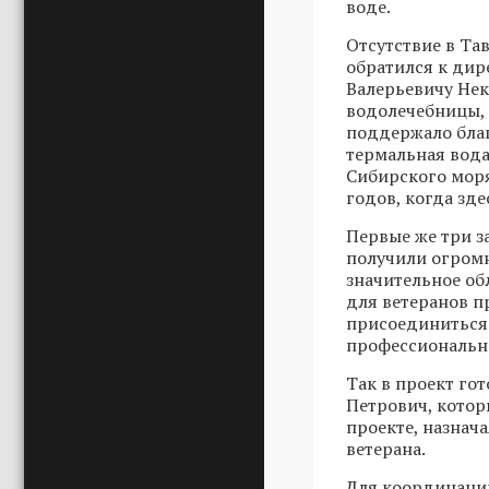
воде.
Отсутствие в Та
обратился к дир
Валерьевичу Нек
водолечебницы, 
поддержало благ
термальная вода
Сибирского моря
годов, когда зд
Первые же три з
получили огромн
значительное об
для ветеранов п
присоединиться 
профессиональн
Так в проект го
Петрович, котор
проекте, назнач
ветерана.
Для координаци