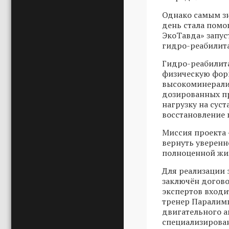
Однако самым з
день стала помо
ЭкоТавда» запус
гидро-реабилит
Гидро-реабилита
физическую форм
высокоминерализ
дозированных пр
нагрузку на сус
восстановление 
Миссия проекта 
вернуть уверенн
полноценной жиз
Для реализации 
заключён догово
экспертов входи
тренер Паралим
двигательного а
специализирован