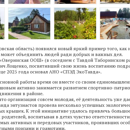
овская область) появился новый яркий пример того, как
 может объединить людей ради добрых и важных дел.
«Оверинская ООШ» (в соседнем с Тавдой Таборинском р
вич Лощенко, посвятивший свою жизнь воспитанию подр
нце 2025 года основал АНО «СПЭД ЭкоТавда».
основной работы время он вместе со своим единомышле
шовым активно занимается развитием спортивно-патрио
движения в районе.
 что организация совсем молодая, её деятельность уже да
анда энтузиастов провела несколько успешных экологиче
ых крышек. К этой инициативе удалось привлечь большо
 родителей, воспитывая в детях чувство ответственности 
амых активных и передовых участников, проявивших особ
тными призами и грамотами.