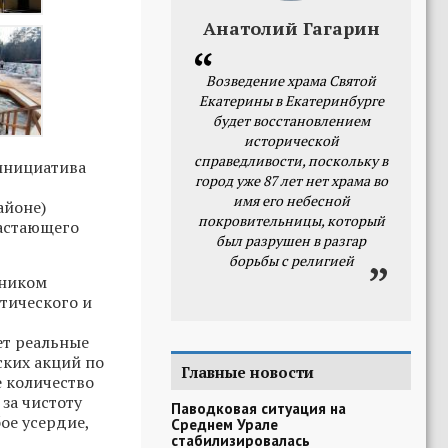
Анатолий Гагарин
Возведение храма Святой
Екатерины в Екатеринбурге
будет восстановлением
исторической
справедливости, поскольку в
 инициатива
город уже 87 лет нет храма во
имя его небесной
айоне)
покровительницы, который
астающего
был разрушен в разгар
борьбы с религией
нником
тического и
ет реальные
ских акций по
Главные новости
е количество
за чистоту
Паводковая ситуация на
ое усердие,
Среднем Урале
стабилизировалась