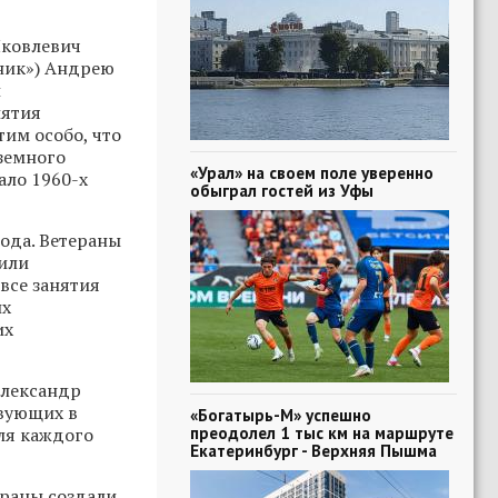
Яковлевич
дник») Андрею
й
иятия
им особо, что
земного
«Урал» на своем поле уверенно
ало 1960-х
обыграл гостей из Уфы
ода. Ветераны
тили
все занятия
их
их
Александр
твующих в
«Богатырь-М» успешно
преодолел 1 тыс км на маршруте
ля каждого
Екатеринбург - Верхняя Пышма
раны создали