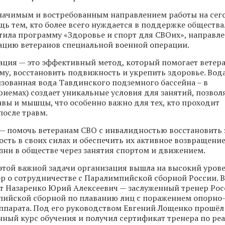
начимым и востребованным направлением работы на се
щь тем, кто более всего нуждается в поддержке обществ
тила программу «Здоровье и спорт для СВОих», направл
ацию ветеранов специальной военной операции.
ция — это эффективный метод, который помогает ветер
у, восстановить подвижность и укрепить здоровье. Вода
ованная вода Тавдинского подземного бассейна – в
иемах) создает уникальные условия для занятий, позвол
тавы и мышцы, что особенно важно для тех, кто проходит
после травм.
— помочь ветеранам СВО с инвалидностью восстановить 
ость в своих силах и обеспечить их активное возвращение
ни в обществе через занятия спортом и движением.
этой важной задачи организация вышла на высокий урове
р о сотрудничестве с Паралимпийской сборной России. 
т Назаренко Юрий Алексеевич — заслуженный тренер Рос
пийской сборной по плаванию лиц с поражением опорно
ппарата. Под его руководством Евгений Лощенко прошёл
ный курс обучения и получил сертификат тренера по ре