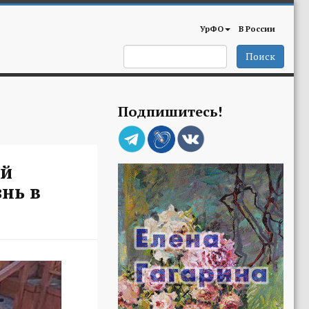
УрФО
В России
Поиск
Подпишитесь!
ый
нь в