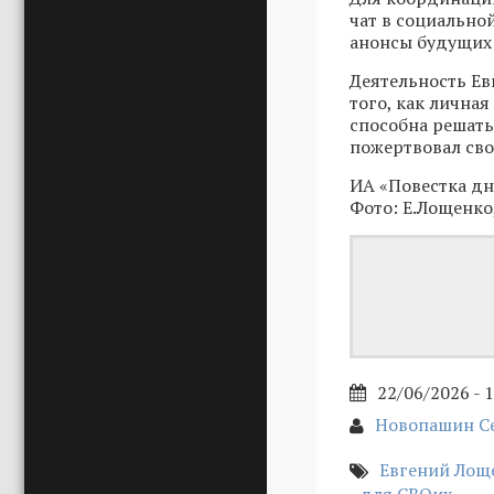
чат в социально
анонсы будущих 
Деятельность Е
того, как лична
способна решать
пожертвовал сво
ИА «Повестка дн
Фото: Е.Лощенко
22/06/2026 - 
Новопашин С
Евгений Лощ