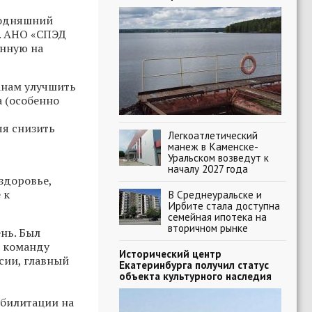
годняшний
а. АНО «СПЭД
енную на
анам улучшить
 (особенно
яя снизить
Легкоатлетический
манеж в Каменске-
Уральском возведут к
началу 2027 года
здоровье,
 к
В Среднеуральске и
Ирбите стала доступна
семейная ипотека на
вторичном рынке
нь. Был
В команду
Исторический центр
сии, главный
Екатеринбурга получил статус
-
объекта культурного наследия
абилитации на