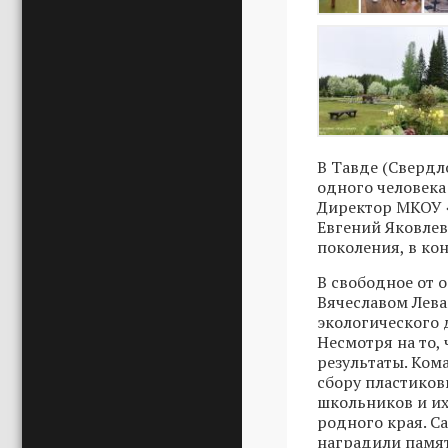
В Тавде (Свердл
одного человека
Директор МКОУ 
Евгений Яковле
поколения, в ко
В свободное от 
Вячеславом Лева
экологического 
Несмотря на то,
результаты. Ком
сбору пластиков
школьников и их
родного края. С
наградили памя