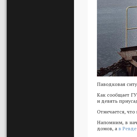
Паводковая ситу
Как сообщает ГУ
и девять приуса
Отмечается, что
Напомним, в нач
домов, а
в Ревде