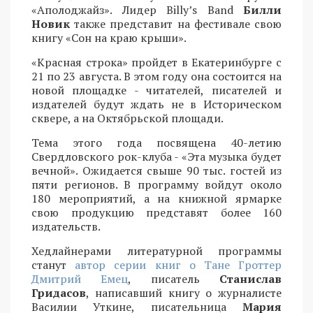
«Аполоджайз». Лидер Billy’s Band
Билли
Новик
также представит на фестивале свою
книгу «Сон на краю крыши».
«Красная строка» пройдет в Екатеринбурге с
21 по 23 августа. В этом году она состоится на
новой площадке - читателей, писателей и
издателей будут ждать не в Историческом
сквере, а на Октябрьской площади.
Тема этого года посвящена 40-летию
Свердловского рок-клуба - «Эта музыка будет
вечной». Ожидается свыше 90 тыс. гостей из
пяти регионов. В программу войдут около
180 мероприятий, а на книжной ярмарке
свою продукцию представят более 160
издательств.
Хедлайнерами литературной программы
станут
автор серии книг о Тане Гроттер
Дмитрий Емец
, писатель
Станислав
Гридасов
, написавший книгу о журналисте
Василии Уткине, писательница
Мария