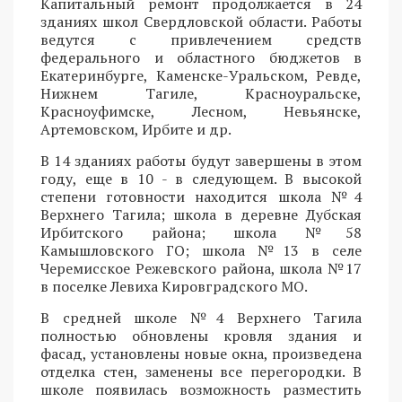
Капитальный ремонт продолжается в 24
зданиях школ Свердловской области. Работы
ведутся с привлечением средств
федерального и областного бюджетов в
Екатеринбурге, Каменске-Уральском, Ревде,
Нижнем Тагиле, Красноуральске,
Красноуфимске, Лесном, Невьянске,
Артемовском, Ирбите и др.
В 14 зданиях работы будут завершены в этом
году, еще в 10 - в следующем. В высокой
степени готовности находится школа №4
Верхнего Тагила; школа в деревне Дубская
Ирбитского района; школа №58
Камышловского ГО; школа №13 в селе
Черемисское Режевского района, школа №17
в поселке Левиха Кировградского МО.
В средней школе №4 Верхнего Тагила
полностью обновлены кровля здания и
фасад, установлены новые окна, произведена
отделка стен, заменены все перегородки. В
школе появилась возможность разместить