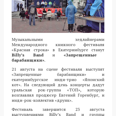
Музыкальными хедлайнерами
Международного книжного фестиваля
«Красная строка» в Екатеринбурге станут
Billy’s Band
и
«Запрещенные
барабанщики»
.
21 августа на сцене фестиваля выступят
«Запрещенные барабанщики» и
екатеринбургское инди-трио «Японский
кот». На следующий день концерты дадут
уральская рок-группа «ТОП», которую
возглавлял продюсер Евгений Горенбург, и
инди-рок-коллектив «друнк».
Фестиваль завершится 23 августа
выступлениями Billy’s Band и группы