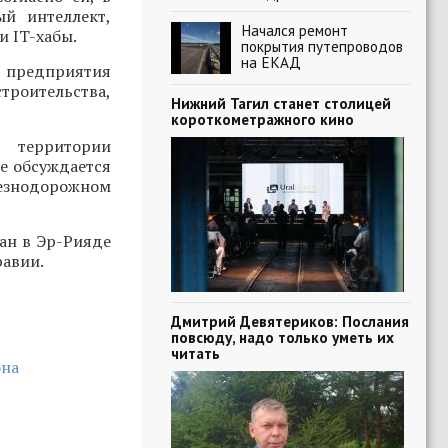
ый интеллект,
Начался ремонт
и IT-хабы.
покрытия путепроводов
на ЕКАД
и, предприятия
роительства,
Нижний Тагил станет столицей
короткометражного кино
 территории
же обсуждается
езнодорожном
ан в Эр-Рияде
равии.
Дмитрий Девятериков: Послания
повсюду, надо только уметь их
читать
она
»