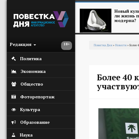
Перейти к основному содержанию
Новый куль
ли жизнь п
модерна?
Редакция
18+
Повестка Дня
»
Новости
» Более 
Вы здесь
Политика
Экономика
Более 40
участвую
Общество
Фоторепортаж
Культура
Образование
Наука