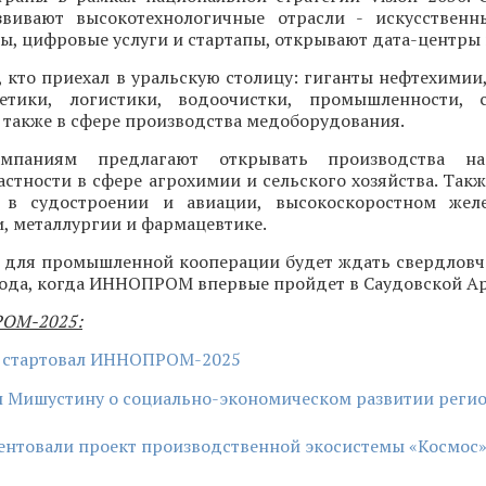
звивают высокотехнологичные отрасли - искусственн
ы, цифровые услуги и стартапы, открывают дата-центры 
, кто приехал в уральскую столицу: гиганты нефтехими
тики, логистики, водоочистки, промышленности, ст
 также в сфере производства медоборудования.
омпаниям предлагают открывать производства на
частности в сфере агрохимии и сельского хозяйства. Так
о в судостроении и авиации, высокоскоростном жел
, металлургии и фармацевтике.
 для промышленной кооперации будет ждать свердловч
года, когда ИННОПРОМ впервые пройдет в Саудовской А
РОМ-2025:
е стартовал ИННОПРОМ-2025
л Мишустину о социально-экономическом развитии реги
ентовали проект производственной экосистемы «Космос