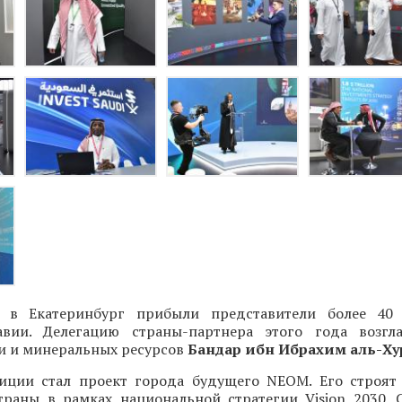
 Екатеринбург прибыли представители более 40
авии. Делегацию страны-партнера этого года возгл
 и минеральных ресурсов
Бандар ибн Ибрахим аль-Х
иции стал проект города будущего NEOM. Его строят
траны в рамках нацио­нальной стратегии Vision 2030. 