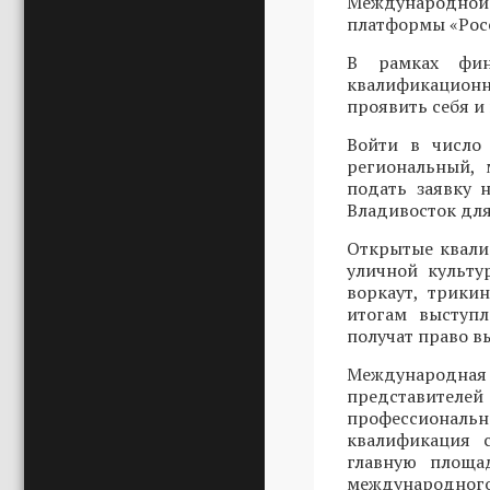
Международной 
платформы «Росс
В рамках фин
квалификационн
проявить себя и
Войти в число 
региональный, 
подать заявку
Владивосток для
Открытые квали
уличной культу
воркаут, трики
итогам выступ
получат право в
Международн
представителей
профессиональ
квалификация 
главную площад
международного