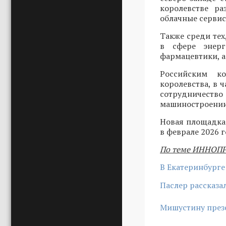
королевстве ра
облачные сервис
Также среди тех
в сфере энерге
фармацевтики, а
Российским к
королевства, в 
сотрудничеств
машиностроении
Новая площадка
в феврале 2026 
По теме ИННОП
В Екатеринбург
Паслер рассказа
Мишустину през