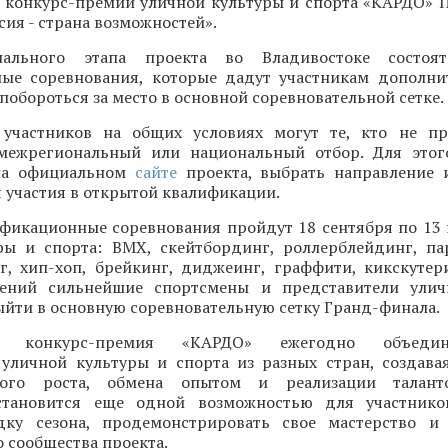
конкурс-премии уличной культуры и спорта «КАРДО» 
ия - страна возможностей».
ального этапа проекта во Владивостоке состоят
ые соревнования, которые дадут участникам дополн
 побороться за место в основной соревновательной сетке.
участников на общих условиях могут те, кто не пр
межрегиональный или национальный отбор. Для этог
 на официальном
сайте
проекта, выбрать направление 
 участия в открытой квалификации.
фикационные соревнования пройдут 18 сентября по 13
ры и спорта: BMX, скейтбординг, роллерблейдинг, па
нг, хип-хоп, брейкинг, диджеинг, граффити, кикскутер
лений сильнейшие спортсмены и представители улич
ыйти в основную соревновательную сетку Гранд-финала.
ая конкурс-премия «КАРДО» ежегодно объеди
 уличной культуры и спорта из разных стран, создава
ного роста, обмена опытом и реализации талант
становится еще одной возможностью для участнико
ку сезона, продемонстрировать свое мастерство и 
 сообщества проекта.