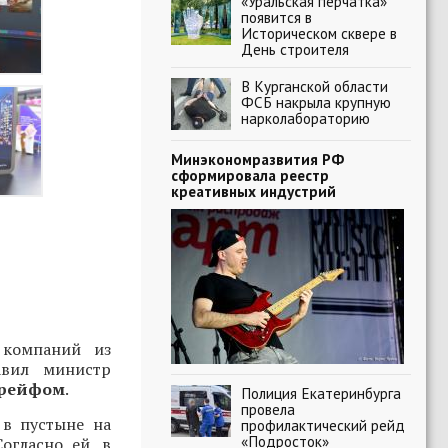
«Уральская перчатка»
появится в
Историческом сквере в
День строителя
В Курганской области
ФСБ накрыла крупную
нарколабораторию
Минэкономразвития РФ
сформировала реестр
креативных индустрий
 компаний из
авил министр
урейфом
.
Полиция Екатеринбурга
провела
 в пустыне на
профилактический рейд
«Подросток»
Согласно ей, в