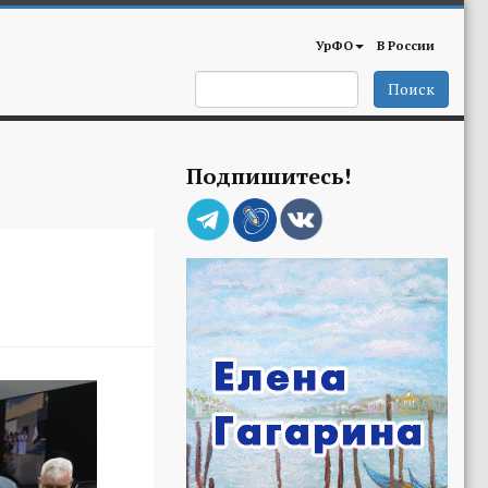
УрФО
В России
Поиск
Подпишитесь!