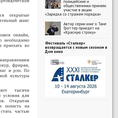
Президентской
полицейские и
общественники приняли
участие в акции
«Зарядка со стражем порядка»
ся открытые
ительный шанс
Автор серии книг о Тане
Гроттер приедет на
«Красную строку»
ошел онлайн,
о необходимо
Фестиваль «Сталкер»
и приехать во
возвращается с новым сезоном в
Дом кино
 направлениям
ркур, фриран,
инг и рэп. По
ной культуры
няет тысячи
я условия для
ов. Открытая
в попасть на
стать частью