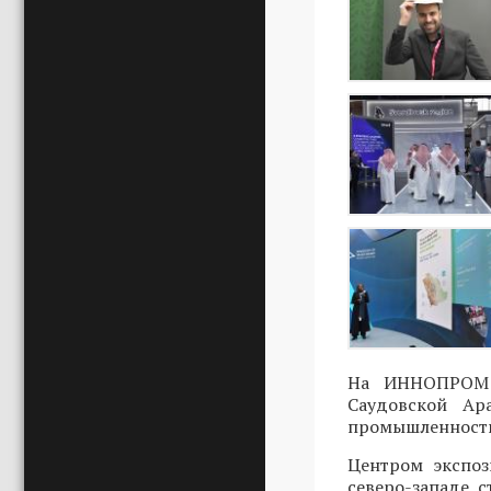
На ИННОПРОМ в
Саудовской Ар
промышленности
Центром экспоз
северо-западе с