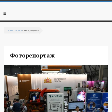
Перейти к основному содержанию
Мобильное
меню
Повестка Дня
» Фоторепортаж
Вы здесь
Фоторепортаж