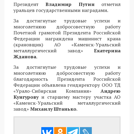
Президент
Владимир Путин
отметил
уральцев государственными наградами.
За достигнутые трудовые успехи и
многолетнюю добросовестную работу
Почетной грамотой Президента Российской
Федерации награждена машинист крана
(крановщик) АО «Каменск-Уральский
металлургический завод»
Екатерина
Жданова
.
За достигнутые трудовые успехи и
многолетнюю добросовестную работу
благодарность Президента Российской
Федерации объявлена гендиректору ООО ТД
«Урало-Сибирская Компания»
Андрею
Кунгурову
и старшему мастеру участка АО
«Каменск-Уральский металлургический
завод»
Михаилу Штанько
.