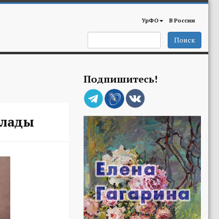
УрФО
В России
Поиск
Подпишитесь!
клады