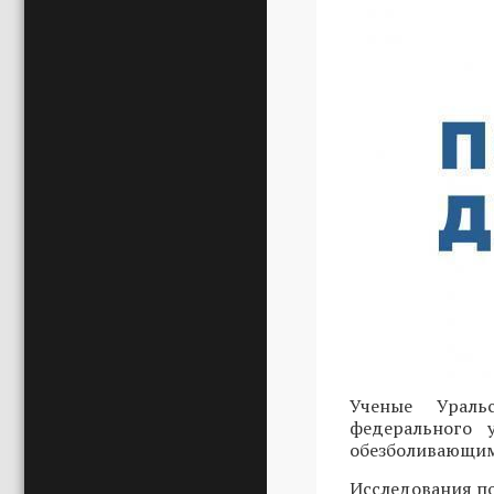
Ученые Ураль
федерального 
обезболивающими
Исследования по