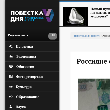
Перейти к основному содержанию
Новый куль
ли жизнь п
модерна?
Редакция
18+
Повестка Дня
»
Новости
» Росси
Вы здесь
Политика
Экономика
Россияне
Общество
Фоторепортаж
Культура
Образование
Наука