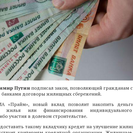
имир Путин
подписал закон, позволяющий гражданам с 
 с банками договоры жилищных сбережений.
ИА «Прайм», новый вклад позволит накопить деньг
го жилья или финансирования индивидуальног
ибо участия в долевом строительстве.
едоставить такому вкладчику кредит на улучшение жили
етствует критериям кредитной организации. Жилищные