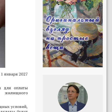
1 января 2027
и для оплаты
о жилищного
щных условий,
 вклады будут