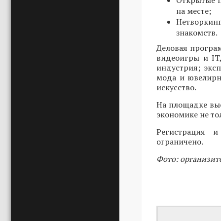
Открытые п
на месте;
Нетворкин
знакомств.
Деловая програ
видеоигры и IT
индустрия; эксп
мода и ювелирн
искусство.
На площадке вы
экономике не то
Регистрация 
ограничено.
Фото: организит