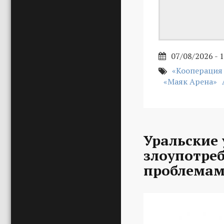
07/08/2026 - 
«Кооперация
«Маяк Арена»
Уральские 
злоупотре
проблемам