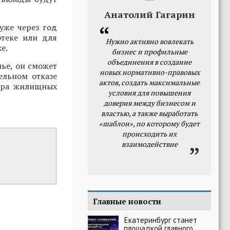
Анатолий Гагарин
уже через год
отеке или для
Нужно активно вовлекать
е.
бизнес и профильные
объединения в создание
лье, он сможет
новых нормативно-правовых
ельном отказе
актов, создать максимальные
вора жилищных
условия для повышения
доверия между бизнесом и
властью, а также выработать
«шаблон», по которому будет
происходить их
взаимодействие
Главные новости
Екатеринбург станет
площадкой главного