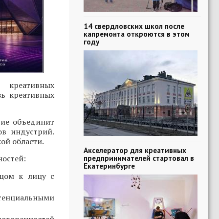
14 свердловских школ после
капремонта откроются в этом
году
 креативных
зь креативных
тие объединит
ов индустрий.
ой области.
Акселератор для креативных
ностей:
предпринимателей стартовал в
Екатеринбурге
ицом к лицу с
тенциальными