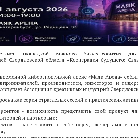
 станет площадкой главного бизнес-события для
ей Свердловской области «Кооперация будущего: Свя
современной киберспортивной арене «Маяк Арена» собы
дпринимателей, производителей, инвесторов и лидер
ыступает Ассоциация креативных индустрий Свердловск
оена как серия отраслевых сессий и практических актив
проектов - возможность представить свой продукт л
диторией и партнерами;
ектов - шанс заявить о себе перед экспертами и по
и;