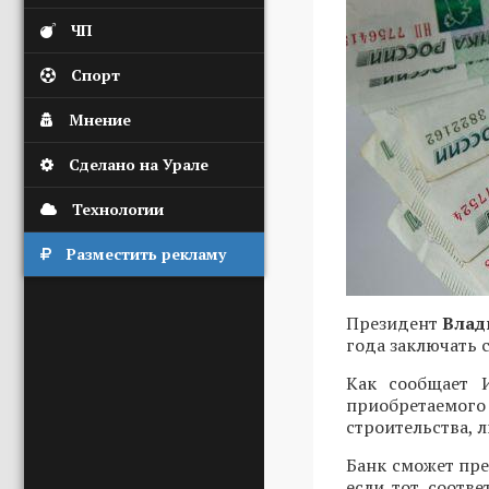
ЧП
Спорт
Мнение
Сделано на Урале
Технологии
Разместить рекламу
Президент
Влад
года заключать
Как сообщает 
приобретаемо
строительства, л
Банк сможет пр
если тот соотв