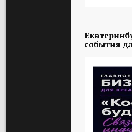
Екатеринбу
события д