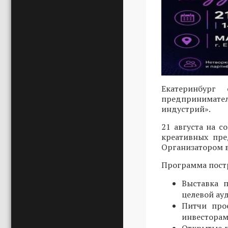
Екатеринбург
предпринимател
индустрий».
21 августа на 
креативных пре
Организатором в
Программа постр
Выставка 
целевой ау
Питчи про
инвесторам