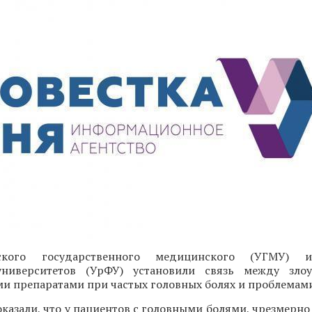
ского государственного медицинского (УГМУ) и
университетов (УрФУ) установили связь между злоу
 препаратами при частых головных болях и проблемами
казали, что у пациентов с головными болями, чрезмерн