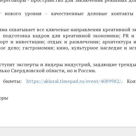
ереговоры - пространство для заключения реальных до
г нового уровня - качественные деловые контакты 
мма охватывает все ключевые направления креативной э
, подготовка кадров для креативной экономики; PR и 
орт и инвестиции; отдых и развлечения; архитектура и
ое дело; гастрономия; кино, культурное наследие и ис
ступят эксперты и лидеры индустрий, задающие тренды
лько Свердловской области, но и России.
и билеты:
https://akiural.timepad.ru/event/4089982/
. Кол
оры