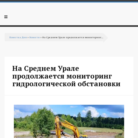
Перейти к основному содержанию
Мобильное
меню
Повестка Дня
»
Новости
» На Среднем Урале продолжается мониторинг...
Вы здесь
На Среднем Урале
продолжается мониторинг
гидрологической обстановки