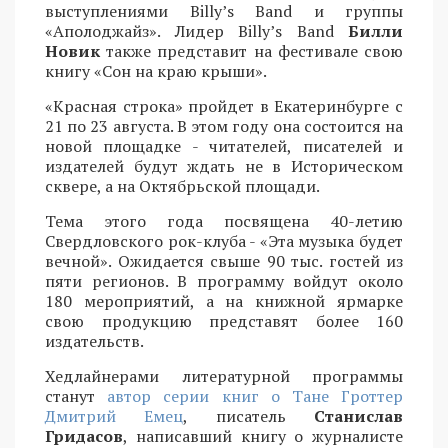
выступлениями Billy’s Band и группы
«Аполоджайз». Лидер Billy’s Band
Билли
Новик
также представит на фестивале свою
книгу «Сон на краю крыши».
«Красная строка» пройдет в Екатеринбурге с
21 по 23 августа. В этом году она состоится на
новой площадке - читателей, писателей и
издателей будут ждать не в Историческом
сквере, а на Октябрьской площади.
Тема этого года посвящена 40-летию
Свердловского рок-клуба - «Эта музыка будет
вечной». Ожидается свыше 90 тыс. гостей из
пяти регионов. В программу войдут около
180 мероприятий, а на книжной ярмарке
свою продукцию представят более 160
издательств.
Хедлайнерами литературной программы
станут
автор серии книг о Тане Гроттер
Дмитрий Емец
, писатель
Станислав
Гридасов
, написавший книгу о журналисте