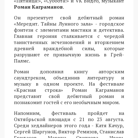
«Пятница!», «Суббота!» и VK Видео, музыкант
Роман Каграманов
.
Он презентует свой дебютный роман
«Мередит. Тайны Лунного зала» - городское
фэнтези с элементами мистики и детектива.
Главная героиня сталкивается с чередой
таинственных исчезновений и вторжением
древней враждебной силы, которые
разрушают ее привычную жизнь в Грей-
Палмс.
Роман дополнил книгу авторским
саундтреком, объединив литературу и
музыку в одном проекте. На фестивале
«Красная строка» Роман Каграманов
представит свой дебютный роман и
познакомит гостей с его необычным миром.
Напомним, фестиваль пройдет на
Октябрьской площади с 21 по 23 августа.
Среди хедлайнеров этого года - Катя Качур,
Сергей Шаргунов, Виктор Ремизов, Станислав
Гридасов, Марина Степнова, Игорь