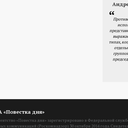
Андр
Против
испо
представ
выражае
типах, ког
отдель
группо
председ
ИА «Повестка дня»
нтство «Повестка дня» зарегистрировано в Федеральной службе
вых коммуникаций (Роскомнадзор) 30 октября 2014 года. Свидет