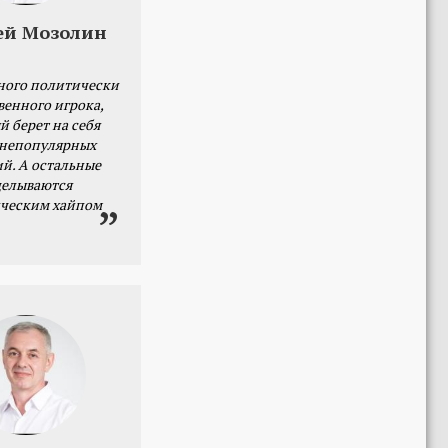
ей Мозолин
ного политически
венного игрока,
й берет на себя
 непопулярных
й. А остальные
делываются
ческим хайпом