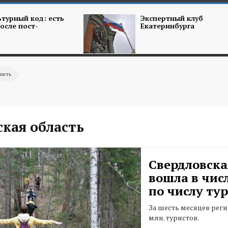
турный код: есть
Экспертный клуб
осле пост-
Екатеринбурга
ласть
кая область
Свердловска
вошла в чис
по числу ту
За шесть месяцев реги
млн. туристов.