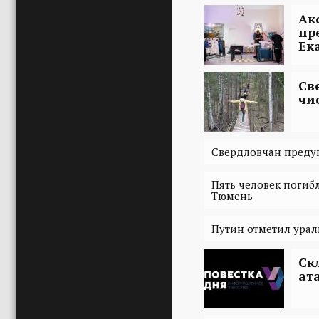
Ак
пр
Ек
Св
чи
Свердловчан предуп
Пять человек погибл
Тюмень
Путин отметил ура
Ск
ат