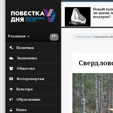
Перейти к основному содержанию
Новый куль
ли жизнь п
модерна?
Редакция
18+
Повестка Дня
» Свердловская об
Вы здесь
Политика
Экономика
Свердловс
Общество
Фоторепортаж
Культура
Образование
Наука