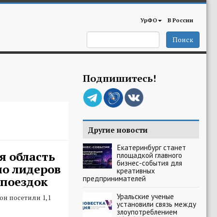
УрФО
В России
Поиск
Подпишитесь!
Другие новости
Екатеринбург станет
я область
площадкой главного
бизнес-события для
ло лидеров
креативных
предпринимателей
рпоездок
Уральские ученые
он посетили 1,1
установили связь между
злоупотреблением