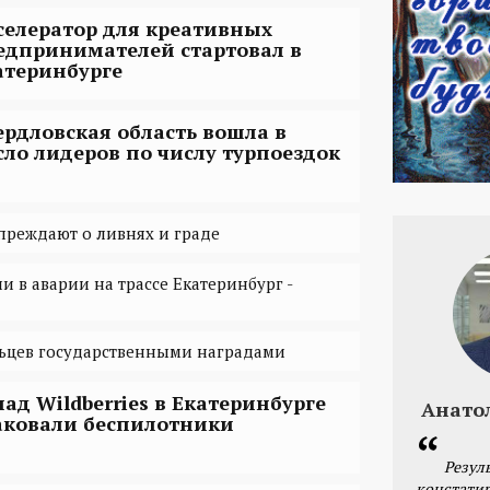
селератор для креативных
едпринимателей стартовал в
атеринбурге
ердловская область вошла в
сло лидеров по числу турпоездок
реждают о ливнях и граде
и в аварии на трассе Екатеринбург -
льцев государственными наградами
лад Wildberries в Екатеринбурге
Анато
аковали беспилотники
Резул
констатир