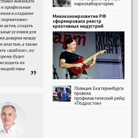
тивно вовлекать
нарколабораторию
 и профильные
ения в создание
Минэкономразвития РФ
 нормативно-
сформировала реестр
х актов, создать
креативных индустрий
ьные условия для
я доверия между
и властью, а также
ать «шаблон», по
орому будет
исходить их
имодействие
Полиция Екатеринбурга
провела
профилактический рейд
«Подросток»