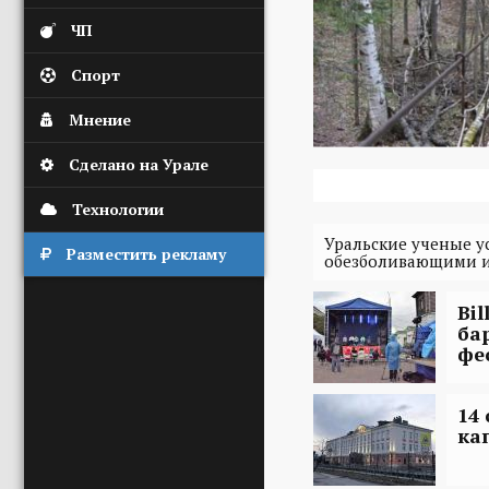
ЧП
Спорт
Мнение
Сделано на Урале
Технологии
Уральские ученые у
Разместить рекламу
обезболивающими и
Bi
ба
фе
14
ка