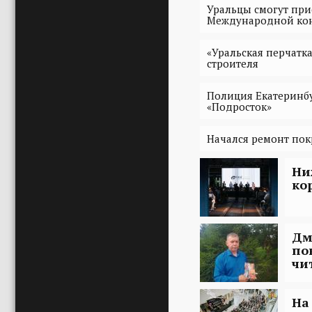
Уральцы смогут при
Международной кон
«Уральская перчатка
строителя
Полиция Екатеринб
«Подросток»
Начался ремонт пок
Ни
ко
Дм
по
чи
На