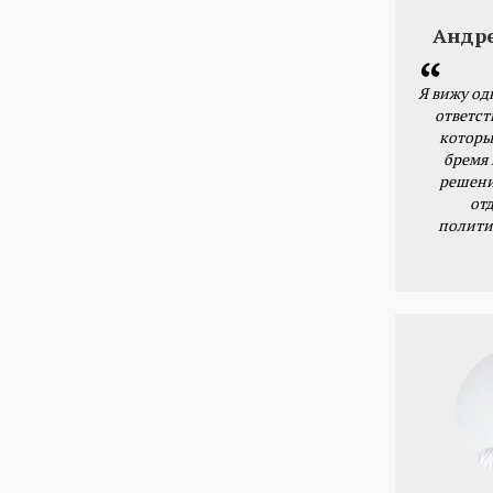
Андр
Я вижу од
ответст
которы
бремя
решени
от
полити