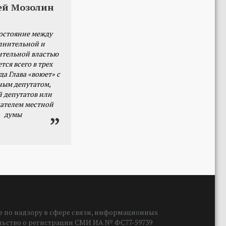
ей Мозолин
остояние между
лнительной и
ительной властью
тся всего в трех
да Глава «воюет» с
ным депутатом,
й депутатов или
ателем местной
думы
 по надзору в сфере связи, информационных
ельство о регистрации СМИ ИА № ФС77-59739