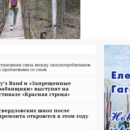
становили связь между злоупотреблением
 проблемами со сном
lly’s Band и «Запрещенные
рабанщики» выступят на
стивале «Красная строка»
 свердловских школ после
премонта откроются в этом году