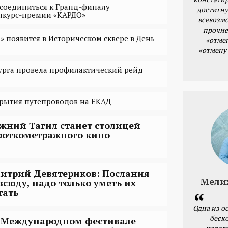
соединиться к Гранд-финалу
достигну
курс-премии «КАРДО»
всевозм
прочие
» появится в Историческом сквере в День
«отме
«отмену
урга провела профилактический рейд
рытия путепроводов на ЕКАД
жний Тагил станет столицей
роткометражного кино
итрий Девятериков: Послания
Мели
всюду, надо только уметь их
тать
Одна из о
беск
 Международном фестивале