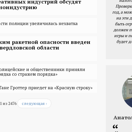
налог
еативных индустрий обсудят
Проверк
ноиндустрию
год, а мож
на эти 
асти полиции увеличилась нехватка
быть ог
должен п
игры и п
жим ракетной опасности введен
будет д
Свердловской области
полицейские и общественники приняли
рядка со стражем порядка»
Тане Гроттер приедет на «Красную строку»
1 из 2476
следующая ›
Анато