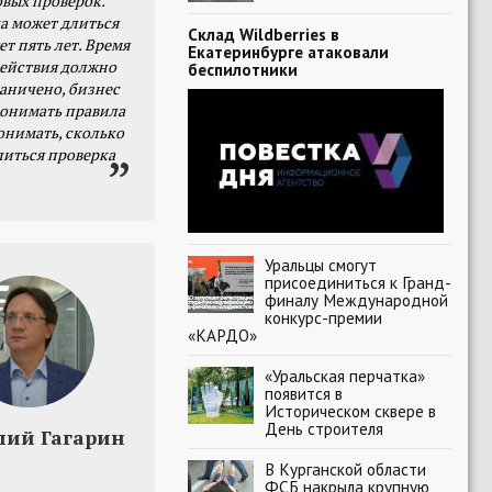
овых проверок.
а может длиться
Склад Wildberries в
ет пять лет. Время
Екатеринбурге атаковали
действия должно
беспилотники
раничено, бизнес
онимать правила
онимать, сколько
литься проверка
Уральцы смогут
присоединиться к Гранд-
финалу Международной
конкурс-премии
«КАРДО»
«Уральская перчатка»
появится в
Историческом сквере в
День строителя
лий Гагарин
В Курганской области
ФСБ накрыла крупную