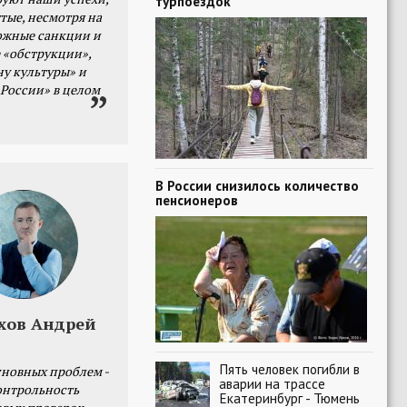
турпоездок
тые, несмотря на
ожные санкции и
 «обструкции»,
ну культуры» и
 России» в целом
В России снизилось количество
пенсионеров
хов Андрей
Пять человек погибли в
сновных проблем -
аварии на трассе
онтрольность
Екатеринбург - Тюмень