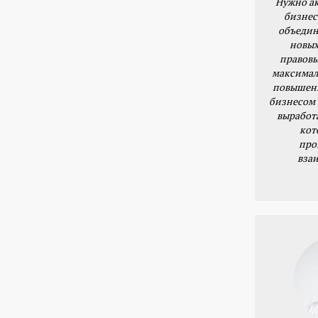
Нужно ак
бизнес
объедин
новых
правовы
максимал
повышени
бизнесом 
выработ
кот
про
вза