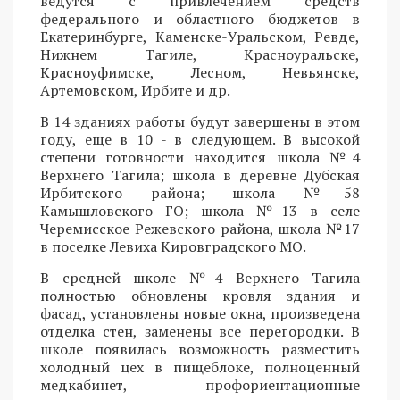
ведутся с привлечением средств
федерального и областного бюджетов в
Екатеринбурге, Каменске-Уральском, Ревде,
Нижнем Тагиле, Красноуральске,
Красноуфимске, Лесном, Невьянске,
Артемовском, Ирбите и др.
В 14 зданиях работы будут завершены в этом
году, еще в 10 - в следующем. В высокой
степени готовности находится школа №4
Верхнего Тагила; школа в деревне Дубская
Ирбитского района; школа №58
Камышловского ГО; школа №13 в селе
Черемисское Режевского района, школа №17
в поселке Левиха Кировградского МО.
В средней школе №4 Верхнего Тагила
полностью обновлены кровля здания и
фасад, установлены новые окна, произведена
отделка стен, заменены все перегородки. В
школе появилась возможность разместить
холодный цех в пищеблоке, полноценный
медкабинет, профориентационные