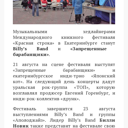
Музыкальными хедлайнерами
Международного книжного фестиваля
«Красная строка» в Екатеринбурге станут
Billy’s Band
и
«Запрещенные
барабанщики»
.
21 августа на сцене фестиваля выступят
«Запрещенные барабанщики» и
екатеринбургское инди-трио «Японский
кот». На следующий день концерты дадут
уральская рок-группа «ТОП», которую
возглавлял продюсер Евгений Горенбург, и
инди-рок-коллектив «друнк».
Фестиваль завершится 23 августа
выступлениями Billy’s Band и группы
«Аполоджайз». Лидер Billy’s Band
Билли
Новик
также представит на фестивале свою