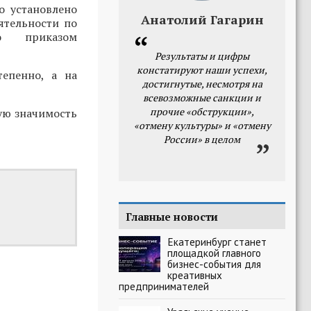
о установлено
Анатолий Гагарин
ятельности по
го приказом
Результаты и цифры
констатируют наши успехи,
тепенно, а на
достигнутые, несмотря на
всевозможные санкции и
прочие «обструкции»,
ую значимость
«отмену культуры» и «отмену
России» в целом
Главные новости
Екатеринбург станет
площадкой главного
бизнес-события для
креативных
предпринимателей