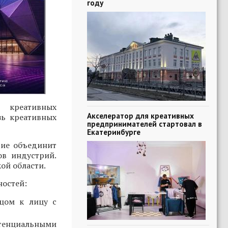
году
 креативных
Акселератор для креативных
зь креативных
предпринимателей стартовал в
Екатеринбурге
тие объединит
ов индустрий.
ой области.
ностей:
ицом к лицу с
тенциальными