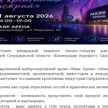
 станет площадкой главного бизнес-события для
ей Свердловской области «Кооперация будущего: Свя
современной киберспортивной арене «Маяк Арена» собы
дпринимателей, производителей, инвесторов и лидер
ыступает Ассоциация креативных индустрий Свердловск
оена как серия отраслевых сессий и практических актив
проектов - возможность представить свой продукт л
диторией и партнерами;
ектов - шанс заявить о себе перед экспертами и по