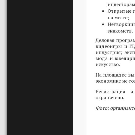
инвесторам
Открытые п
на месте;
Нетворкин
знакомств.
Деловая програ
видеоигры и IT
индустрия; эксп
мода и ювелирн
искусство.
На площадке вы
экономике не то
Регистрация 
ограничено.
Фото: организит