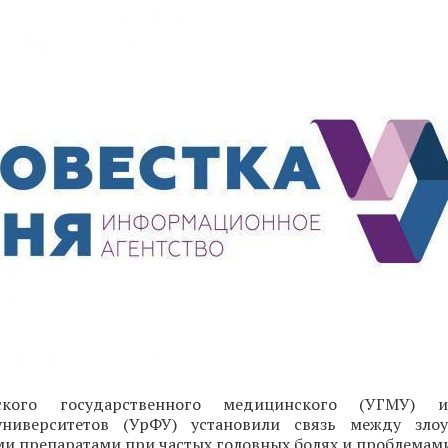
ского государственного медицинского (УГМУ) и
университетов (УрФУ) установили связь между злоу
 препаратами при частых головных болях и проблемами