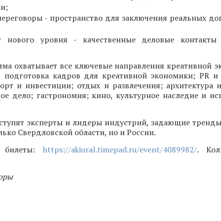
и;
ереговоры - пространство для заключения реальных до
г нового уровня - качественные деловые контакты 
мма охватывает все ключевые направления креативной э
, подготовка кадров для креативной экономики; PR и 
орт и инвестиции; отдых и развлечения; архитектура и
ое дело; гастрономия; кино, культурное наследие и ис
ступят эксперты и лидеры индустрий, задающие тренды
лько Свердловской области, но и России.
и билеты:
https://akiural.timepad.ru/event/4089982/
. Кол
оры