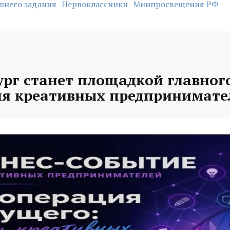
шнего задания
Первоклассники
Минпросвещения РФ
рг станет площадкой главного
ля креативных предпринимате