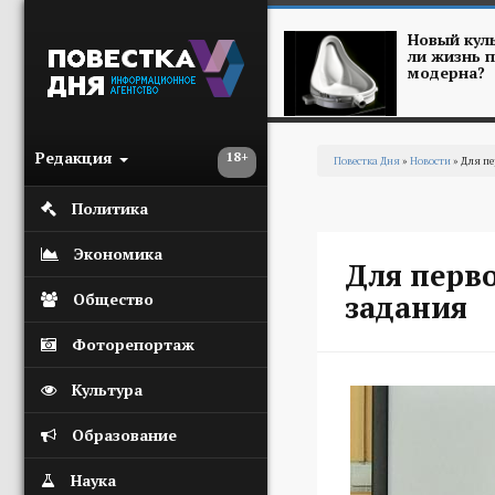
Перейти к основному содержанию
Новый куль
ли жизнь п
модерна?
Редакция
18+
Повестка Дня
»
Новости
» Для п
Вы здесь
Политика
Экономика
Для перв
задания
Общество
Фоторепортаж
Культура
Образование
Наука