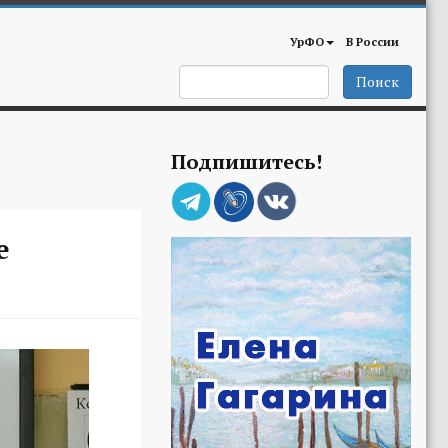
УрФО
В России
Поиск
Подпишитесь!
е