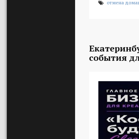
отмена дома
Екатеринбу
события д