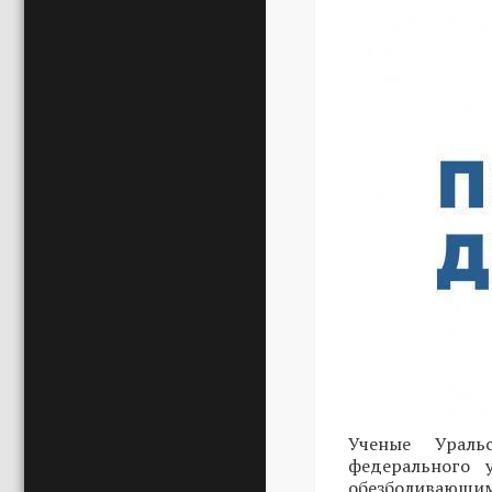
Ученые Ураль
федерального 
обезболивающими