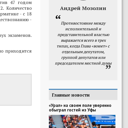
отив 47 годом
Андрей Мозолин
2. Количество
рматике - с 18
ществознанию -
Противостояние между
исполнительной и
представительной властью
вух экзаменов.
выражается всего в трех
типах, когда Глава «воюет» с
но приходится
отдельным депутатом,
группой депутатов или
председателем местной думы
Главные новости
«Урал» на своем поле уверенно
обыграл гостей из Уфы