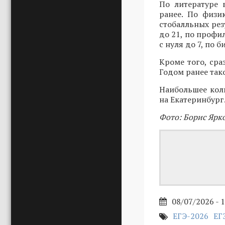
По литературе 
ранее. По физи
стобалльных рез
до 21, по профил
с нуля до 7, по б
Кроме того, сра
Годом ранее так
Наибольшее кол
на Екатеринбург
Фото: Борис Ярк
08/07/2026 - 
ЕГЭ-2026
ЕГ