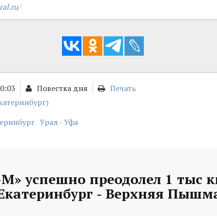
ral.ru/
00:03
Повестка дня
Печать
катеринбург)
теринбург
Урал - Уфа
М» успешно преодолел 1 тыс к
Екатеринбург - Верхняя Пышм