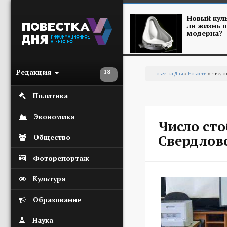
Перейти к основному содержанию
Новый куль
ли жизнь п
модерна?
Редакция
18+
Повестка Дня
»
Новости
» Число 
Вы здесь
Политика
Экономика
Число сто
Свердловс
Общество
Фоторепортаж
Культура
Образование
Наука