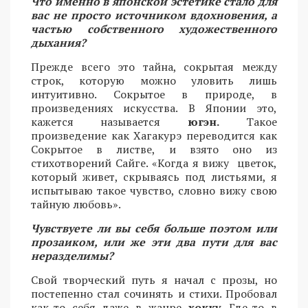
Что именно в японской эстетике стало для
вас не просто источником вдохновения, а
частью собственного художественного
дыхания?
Прежде всего это тайна, сокрытая между
строк, которую можно уловить лишь
интуитивно. Сокрытое в природе, в
произведениях искусства. В Японии это,
кажется называется
югэн.
Такое
произведение как Хагакурэ переводится как
Сокрытое в листве, и взято оно из
стихотворений Сайге. «Когда я вижу цветок,
который живет, скрываясь под листьями, я
испытываю такое чувство, словно вижу свою
тайную любовь».
Чувствуете ли вы себя больше поэтом или
прозаиком, или же эти два пути для вас
неразделимы?
Свой творческий путь я начал с прозы, но
постепенно стал сочинять и стихи. Пробовал
как-то себя даже в жанре
хокку
. Где-то в