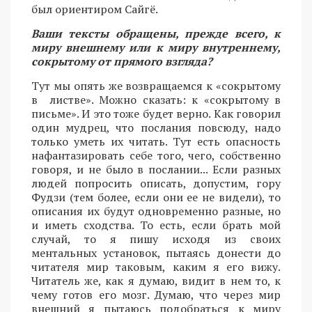
был ориентиром Сайгё.
Ваши тексты обращены, прежде всего, к
миру внешнему или к миру внутреннему,
сокрытому от прямого взгляда?
Тут мы опять же возвращаемся к «сокрытому
в листве». Можно сказать: к «сокрытому в
письме». И это тоже будет верно. Как говорил
один мудрец, что послания повсюду, надо
только уметь их читать. Тут есть опасность
нафантазировать себе того, чего, собственно
говоря, и не было в послании... Если разных
людей попросить описать, допустим, гору
Фудзи (тем более, если они ее не видели), то
описания их будут одновременно разные, но
и иметь сходства. То есть, если брать мой
случай, то я пишу исходя из своих
ментальных установок, пытаясь донести до
читателя мир таковым, каким я его вижу.
Читатель же, как я думаю, видит в нем то, к
чему готов его мозг. Думаю, что через мир
внешний я пытаюсь подобраться к миру