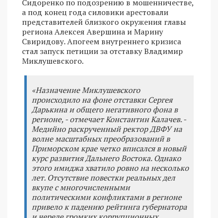
Сидоренко по подозрению в мошенничестве,
а под конец года силовики арестовали
представителей близкого окружения главы
региона Алексея Авершина и Марину
Свиридову. Апогеем внутреннего кризиса
стал запуск петиции за отставку Владимир
Миклушевского.
«Назначение Миклушевского
происходило на фоне отставки Сергея
Дарькина и общего негативного фона в
регионе, - отмечает Константин Калачев. -
Медийно раскрученный ректор ДВФУ на
волне масштабных преобразований в
Приморском крае четко вписался в новый
курс развития Дальнего Востока. Однако
этого имиджа хватило ровно на несколько
лет. Отсутствие повестки реальных дел
вкупе с многочисленными
политическими конфликтами в регионе
привело к падению рейтинга губернатора
и череде громких коррупционных