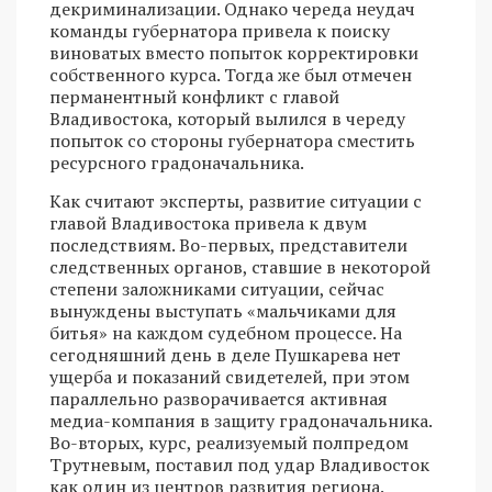
декриминализации. Однако череда неудач
команды губернатора привела к поиску
виноватых вместо попыток корректировки
собственного курса. Тогда же был отмечен
перманентный конфликт с главой
Владивостока, который вылился в череду
попыток со стороны губернатора сместить
ресурсного градоначальника.
Как считают эксперты, развитие ситуации с
главой Владивостока привела к двум
последствиям. Во-первых, представители
следственных органов, ставшие в некоторой
степени заложниками ситуации, сейчас
вынуждены выступать «мальчиками для
битья» на каждом судебном процессе. На
сегодняшний день в деле Пушкарева нет
ущерба и показаний свидетелей, при этом
параллельно разворачивается активная
медиа-компания в защиту градоначальника.
Во-вторых, курс, реализуемый полпредом
Трутневым, поставил под удар Владивосток
как один из центров развития региона.