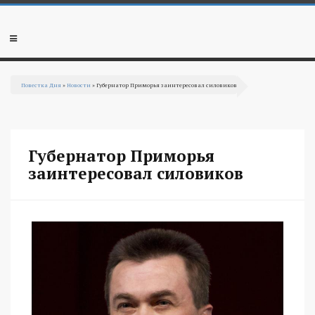
Перейти к основному содержанию
Мобильное
меню
Повестка Дня
»
Новости
» Губернатор Приморья заинтересовал силовиков
Вы здесь
Губернатор Приморья
заинтересовал силовиков