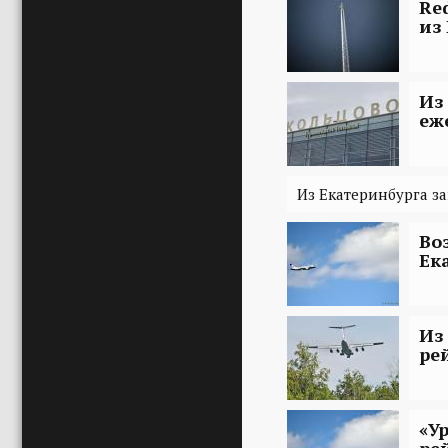
Re
из
Из
еж
Из Екатеринбурга з
Во
Ек
Из
ре
«У
ре