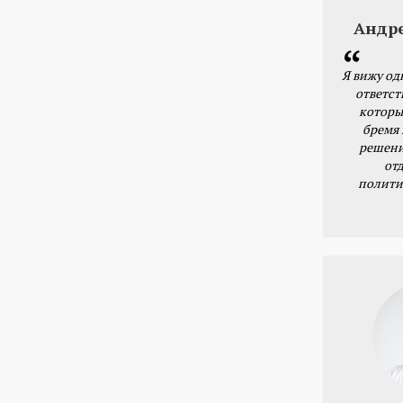
Андр
Я вижу од
ответст
которы
бремя
решени
от
полити