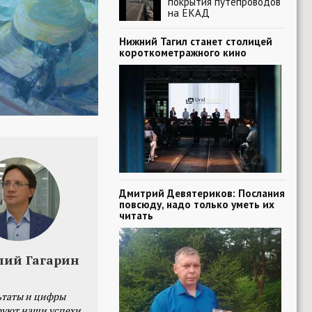
покрытия путепроводов
на ЕКАД
Нижний Тагил станет столицей
короткометражного кино
Дмитрий Девятериков: Послания
повсюду, надо только уметь их
читать
лий Гагарин
ьтаты и цифры
уют наши успехи,