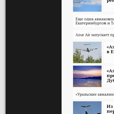
Еще одна авиакомп
Екатеринбургом и 
Azur Air запускает 
«А
в 
«А
пр
Ду
«Уральские авиалин
Из
пе