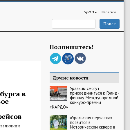
УрФО
В России
Поиск
Подпишитесь!
Другие новости
Уральцы смогут
бурга в
присоединиться к Гранд-
финалу Международной
вое
конкурс-премии
«КАРДО»
рейсов
«Уральская перчатка»
появится в
увеличили
Историческом сквере в