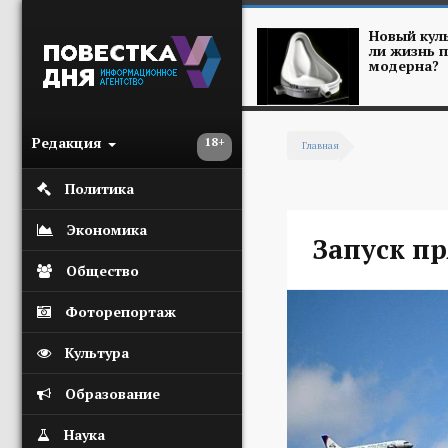
Перейти к основному содержанию
Новый куль
ли жизнь п
модерна?
Редакция
18+
Главная
Вы здесь
Политика
Экономика
Запуск п
Общество
Фоторепортаж
Культура
Образование
Наука