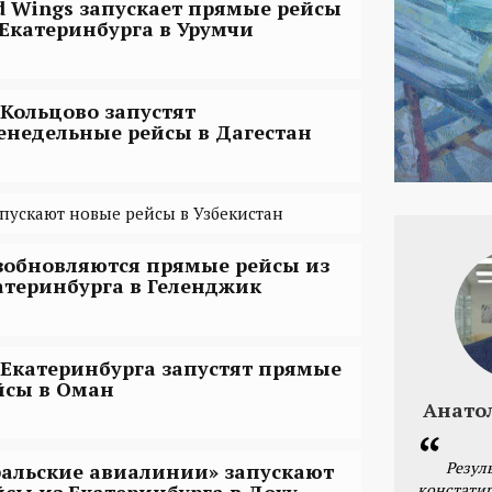
d Wings запускает прямые рейсы
 Екатеринбурга в Урумчи
 Кольцово запустят
енедельные рейсы в Дагестан
апускают новые рейсы в Узбекистан
зобновляются прямые рейсы из
атеринбурга в Геленджик
 Екатеринбурга запустят прямые
йсы в Оман
Анато
Резул
ральские авиалинии» запускают
констатир
йсы из Екатеринбурга в Доху