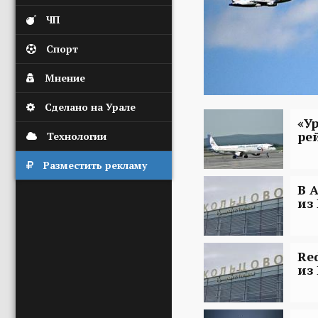
ЧП
Спорт
Мнение
Сделано на Урале
«У
ре
Технологии
Разместить рекламу
В 
из
Re
из