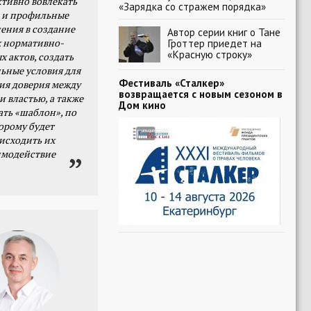
тивно вовлекать
«Зарядка со стражем порядка»
 и профильные
ения в создание
Автор серии книг о Тане
 нормативно-
Гроттер приедет на
«Красную строку»
х актов, создать
ьные условия для
Фестиваль «Сталкер»
я доверия между
возвращается с новым сезоном в
и властью, а также
Дом кино
ать «шаблон», по
орому будет
исходить их
имодействие