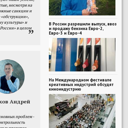
тые, несмотря на
ожные санкции и
 «обструкции»,
ну культуры» и
В России разрешили выпуск, ввоз
 России» в целом
и продажу бензина Евро-2,
Евро-3 и Евро-4
На Международном фестивале
креативных индустрий обсудят
киноиндустрию
хов Андрей
сновных проблем -
онтрольность
овых проверок.