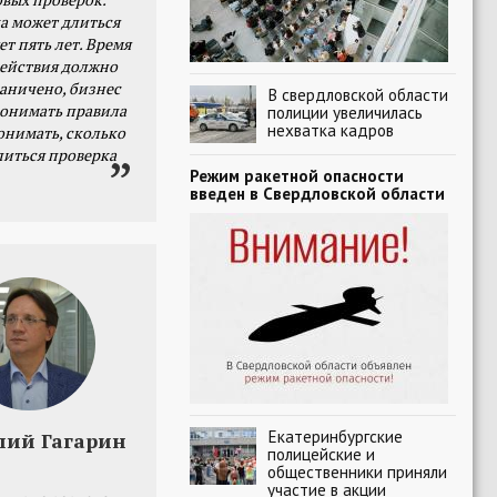
а может длиться
ет пять лет. Время
действия должно
раничено, бизнес
В свердловской области
онимать правила
полиции увеличилась
нехватка кадров
онимать, сколько
литься проверка
Режим ракетной опасности
введен в Свердловской области
Екатеринбургские
лий Гагарин
полицейские и
общественники приняли
участие в акции