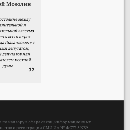
ей Мозолин
остояние между
лнительной и
ительной властью
тся всего в трех
да Глава «воюет» с
ным депутатом,
й депутатов или
ателем местной
думы
 по надзору в сфере связи, информационных
ельство о регистрации СМИ ИА № ФС77-59739