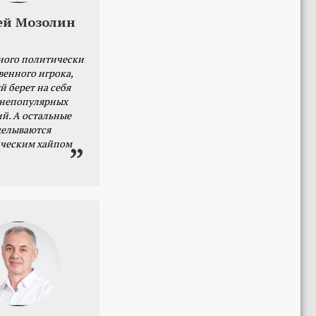
ей Мозолин
ного политически
венного игрока,
й берет на себя
 непопулярных
й. А остальные
делываются
ческим хайпом