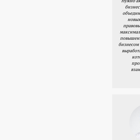
Нужно ак
бизнес
объедин
новых
правовы
максимал
повышени
бизнесом 
выработ
кот
про
вза