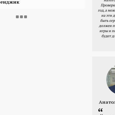
ленджик
Проверк
год, а мож
на эти 
быть ог
должен п
игры и п
будет д
Анато