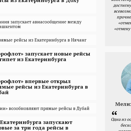
достигну
всевозм
прочие
ания запускает авиасообщение между
«отме
Ташкентом
«отмену
прямые рейсы из Екатеринбурга в Нячанг
эрофлот» запускает новые рейсы
Египет из Екатеринбурга
эрофлот» впервые открыл
ямые рейсы из Екатеринбурга в
бай
Мели
ии» возобновляют прямые рейсы в Дубай
Одна из о
 Екатеринбурга запускают
беск
рвые за три года рейсы в
налог