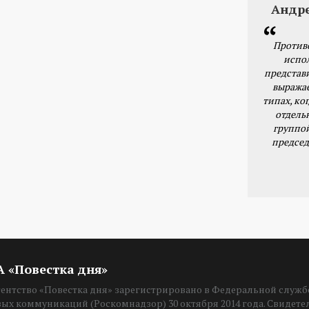
Андр
Против
испо
представ
выражае
типах, ког
отдель
группо
председ
ИА «Повестка дня»
нтство «Повестка дня» зарегистрировано в Федеральной службе
вых коммуникаций (Роскомнадзор) 30 октября 2014 года. Свидет