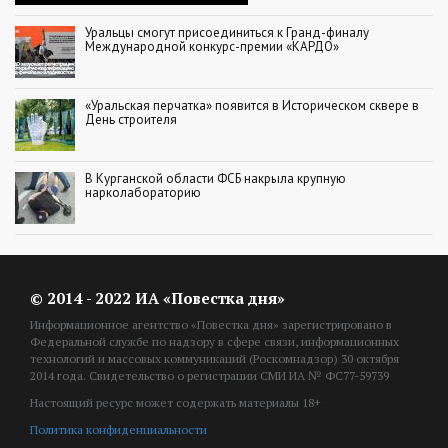
Уральцы смогут присоединиться к Гранд-финалу
Международной конкурс-премии «КАРДО»
«Уральская перчатка» появится в Историческом сквере в
День строителя
В Курганской области ФСБ накрыла крупную
нарколабораторию
© 2014 - 2022 ИА «Повестка дня»
Информационное агентство «Повестка дня» зарегистрировано в
Федеральной службе по надзору в сфере связи, информационных
технологий и массовых коммуникаций (Роскомнадзор) 30 октября
2014 года. Свидетельство о регистрации СМИ ИА № ФС77-59739
Настоящий ресурс может содержать материалы 18+
Политика конфиденциальности