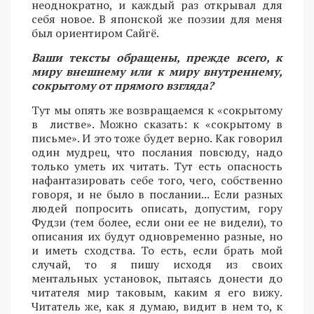
неоднократно, и каждый раз открывал для
себя новое. В японской же поэзии для меня
был ориентиром Сайгё.
Ваши тексты обращены, прежде всего, к
миру внешнему или к миру внутреннему,
сокрытому от прямого взгляда?
Тут мы опять же возвращаемся к «сокрытому
в листве». Можно сказать: к «сокрытому в
письме». И это тоже будет верно. Как говорил
один мудрец, что послания повсюду, надо
только уметь их читать. Тут есть опасность
нафантазировать себе того, чего, собственно
говоря, и не было в послании... Если разных
людей попросить описать, допустим, гору
Фудзи (тем более, если они ее не видели), то
описания их будут одновременно разные, но
и иметь сходства. То есть, если брать мой
случай, то я пишу исходя из своих
ментальных установок, пытаясь донести до
читателя мир таковым, каким я его вижу.
Читатель же, как я думаю, видит в нем то, к