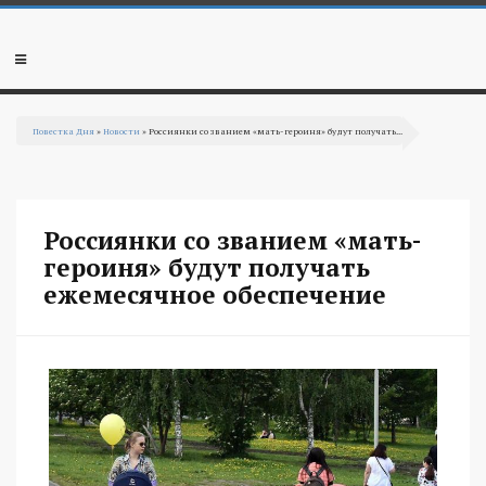
Перейти к основному содержанию
Мобильное
меню
Повестка Дня
»
Новости
» Россиянки со званием «мать-героиня» будут получать...
Вы здесь
Россиянки со званием «мать-
героиня» будут получать
ежемесячное обеспечение