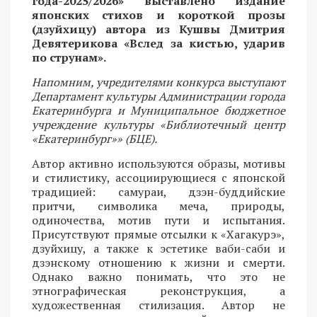
года-2025/2026» выставлено издание
японских стихов и короткой прозы
(дзуйхицу) автора из Кушвы Дмитрия
Девятерикова «Вслед за кистью, ударив
по струнам».
Напомним, учредителями конкурса выступают
Департамент культуры Администрации города
Екатеринбурга и Муниципальное бюджетное
учреждение культуры «Библиотечный центр
«Екатеринбург»» (БЦЕ).
Автор активно используются образы, мотивы
и стилистику, ассоциирующиеся с японской
традицией: самураи, дзэн-буддийские
притчи, символика меча, природы,
одиночества, мотив пути и испытания.
Присутствуют прямые отсылки к «Хагакурэ»,
дзуйхицу, а также к эстетике ваби-саби и
дзэнскому отношению к жизни и смерти.
Однако важно понимать, что это не
этнографическая реконструкция, а
художественная стилизация. Автор не