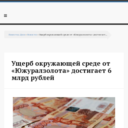
Перейти к основному содержанию
Мобильное
меню
Повестка Дня
»
Новости
» Ущерб окружающей среде от «Южуралзолота» достигает...
Вы здесь
Ущерб окружающей среде от
«Южуралзолота» достигает 6
млрд рублей