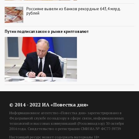
Россияне вывели из банков рекордные 643,4 млрд.
рублей
Путин подписал закон о рынке криптовалют
© 2014 - 2022 ИА «Повестка дня»
Информационное агентство «Повестка дня» зарегистрировано в
Федеральной службе по надзору в сфере связи, информационных
технологий и массовых коммуникаций (Роскомнадзор) 30 октября
2014 года. Свидетельство о регистрации СМИ ИА № ФС77-59739
Настоящий ресурс может содержать материалы 18+