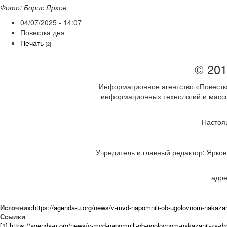
Фото: Борис Ярков
04/07/2025 - 14:07
Повестка дня
Печать
[2]
© 201
Информационное агентство «Повестка
информационных технологий и массов
Настоя
Учредитель и главный редактор: Ярков 
адре
Источник:
https://agenda-u.org/news/v-mvd-napomnili-ob-ugolovnom-nakazan
Ссылки
[1] https://agenda-u.org/news/v-mvd-napomnili-ob-ugolovnom-nakazanii-za-dr