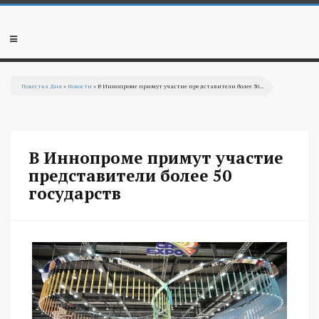
Перейти к основному содержанию
Мобильное
меню
Повестка Дня
»
Новости
» В Иннопроме примут участие представители более 50...
Вы здесь
В Иннопроме примут участие
представители более 50
государств