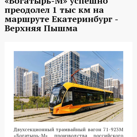
«Богатырь-М» успешно
преодолел 1 тыс км на
маршруте Екатеринбург -
Верхняя Пышма
Двухсекционный трамвайный вагон 71-923М
«Богатырь-М» производства российского