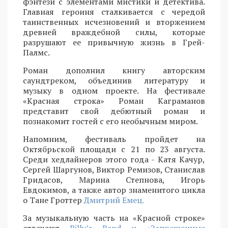
фэнтези с элементами мистики и детектива.
Главная героиня сталкивается с чередой
таинственных исчезновений и вторжением
древней враждебной силы, которые
разрушают ее привычную жизнь в Грей-
Палмс.
Роман дополнил книгу авторским
саундтреком, объединив литературу и
музыку в одном проекте. На фестивале
«Красная строка» Роман Каграманов
представит свой дебютный роман и
познакомит гостей с его необычным миром.
Напомним, фестиваль пройдет на
Октябрьской площади с 21 по 23 августа.
Среди хедлайнеров этого года - Катя Качур,
Сергей Шаргунов, Виктор Ремизов, Станислав
Гридасов, Марина Степнова, Игорь
Евдокимов, а также автор знаменитого цикла
о Тане Гроттер
Дмитрий Емец.
За музыкальную часть на «Красной строке»
отвечают
Billy’s Band и «Запрещенные