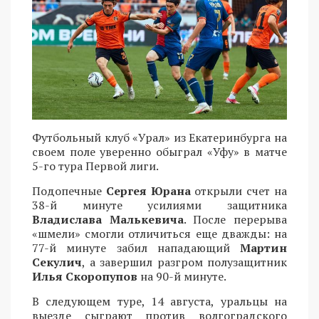
Футбольный клуб «Урал» из Екатеринбурга на
своем поле уверенно обыграл «Уфу» в матче
5-го тура Первой лиги.
Подопечные
Сергея Юрана
открыли счет на
38-й минуте усилиями защитника
Владислава Малькевича
. После перерыва
«шмели» смогли отличиться еще дважды: на
77-й минуте забил нападающий
Мартин
Секулич
, а завершил разгром полузащитник
Илья Скоропупов
на 90-й минуте.
В следующем туре, 14 августа, уральцы на
выезде сыграют против волгоградского