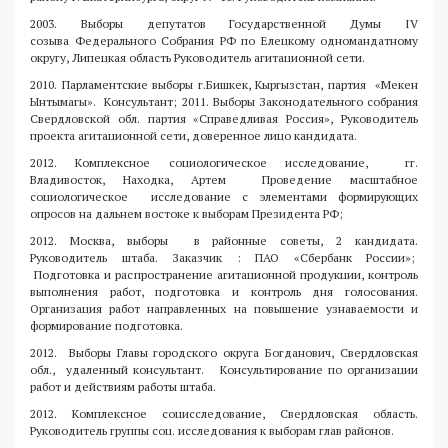
2003. Выборы депутатов Государственной Думы IV
созыва Федерального Собрания РФ по Елецкому одномандатному
округу, Липецкая область Руководитель агитационной сети.
2010. Парламентские выборы г.Бишкек, Кыргызстан, партия «Мекен
Ынтымагы». Консультант; 2011. Выборы Законодательного собрания
Свердловской обл. партия «Справедливая Россия», Руководитель
проекта агитационной сети, доверенное лицо кандидата.
2012. Комплексное социологическое исследование, гг.
Владивосток, Находка, Артем Проведение масштабное
социологическое исследование с элементами формирующих
опросов на дальнем востоке к выборам Президента РФ;
2012. Москва, выборы в районные советы, 2 кандидата.
Руководитель штаба. Заказчик : ПАО «Сбербанк России»;
Подготовка и распространение агитационной продукции, контроль
выполнения работ, подготовка и контроль дня голосования.
Организация работ направленных на повышение узнаваемости и
формирование подготовка.
2012. Выборы Главы городского округа Богданович, Свердловская
обл., удаленный консультант. Консультирование по организации
работ и действиям работы штаба.
2012. Комплексное социсследование, Свердловская область.
Руководитель группы соц. исследования к выборам глав районов.