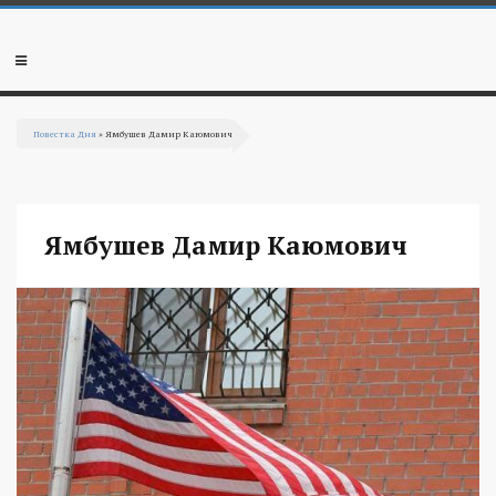
Перейти к основному содержанию
Мобильное
меню
Повестка Дня
» Ямбушев Дамир Каюмович
Вы здесь
Ямбушев Дамир Каюмович