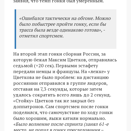
заявил, что темп гонки был умеренным.
«Ошибался тактически на обгоне. Можно
было побыстрее пройти гонку, если бы
трасса была везде одинаково готова», -
отметил спортсмен.
На второй этап гонки сборная России, за
которую бежал Максим Цветков, отправилась
седьмой (+20 сек). Первыми эстафету
передали немцы и французы. На «лежке» у
Цветкова не было проблем: на дистанцию
россиянин отправился в группе лидеров,
отставая на 7,3 секунды, которые затем
удалось сократить всего лишь до 2 секунд.
«Стойку» Цветков так же закрыл без
доппатронов. Сам спортсмен после гонки
поделился, что самочувствие по ходу гонки
было хорошим, лыжи катили нормально.
«Было волнение после спринта (занял 61-е
место, не попал в гонку преследования –