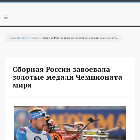
Перейти к основному содержанию
Мобильное
меню
Повестка Дня
»
Новости
» Сборная России завоевала золотые медали Чемпионата...
Вы здесь
Сборная России завоевала
золотые медали Чемпионата
мира