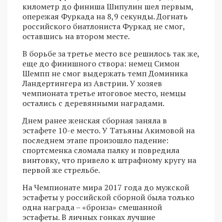
километр до финиша Шипулин шел первым,
опережая Фуркада на 8,9 секунды. Догнать
российского биатлониста Фуркад не смог,
оставшись на втором месте.
В борьбе за третье место все решилось так же,
еще до финишного створа: немец Симон
Шемпп не смог выдержать темп Доминика
Ландертингера из Австрии. У хозяев
чемпионата третье итоговое место, немцы
остались с деревянными наградами.
Днем ранее женская сборная заняла в
эстафете 10-е место. У Татьяны Акимовой на
последнем этапе произошло падение:
спортсменка сломала палку и повредила
винтовку, что привело к штрафному кругу на
первой же стрельбе.
На Чемпионате мира 2017 года до мужской
эстафеты у российской сборной была только
одна награда – «бронза» смешанной
эстафеты. В личных гонках лучшие