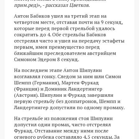
прим.ред)», - рассказал Цветков.
Антон Бабиков ушел на третий этап на
четвертом месте, отставая почти на 9 секунд,
которые перед первой стрельбой удалось
сократить до 4. Обе стрельбы Бабиков
отстрелял чисто и ушел на передачу эстафеты
первым, имея преимущество перед
ближайшим преследователем австрийцем
Симоном Эдером 8 секунд.
На последнем этапе Антон Шипулин
возглавлял гонку. Следом за ним шли Симон
Шемпп (Германия), Мартен Фуркад
(Франция) и Доминик Ландертингер
(Австрия). Шипулин и Фуркад завершили
первую стрельбу без доппатронов, Шемпп и
Ландертингер допустили по одному промаху.
На стрельбе из положения стоя Шипулин
допустил один промах, чисто отстрелял
Фуркад. Отставание между ними после
огневого рубежа составляло 4,5 секунды. За