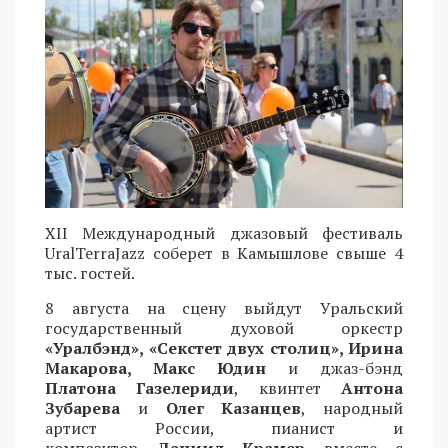
XII Международный джазовый фестиваль
UralTerraJazz соберет в Камышлове свыше 4
тыс. гостей.
8 августа на сцену выйдут Уральский
государственный духовой оркестр
«Уралбэнд», «Секстет двух столиц», Ирина
Макарова, Макс Юдин
и джаз-бэнд
Платона Газелериди
, квинтет
Антона
Зубарева
и
Олег Казанцев
, народный
артист России, пианист и
композитор
Даниил Крамер
вместе с