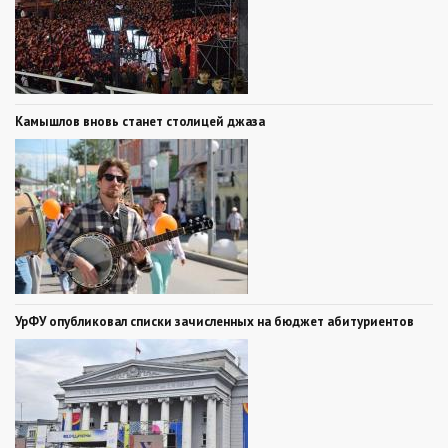
Камышлов вновь станет столицей джаза
УрФУ опубликовал списки зачисленных на бюджет абитуриентов