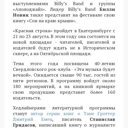
выступлениями Billy’s Band и группы
«Аполоджайз». Лидер Billy’s Band
Билли
Новик
также представит на фестивале свою
книгу «Сон на краю крыши».
«Красная строка» пройдет в Екатеринбурге с
21 по 23 августа. В этом году она состоится на
новой площадке - читателей, писателей и
издателей будут ждать не в Историческом
сквере, а на Октябрьской площади.
Тема этого года посвящена 40-летию
Свердловского рок-клуба - «Эта музыка будет
вечной». Ожидается свыше 90 тыс. гостей из
пяти регионов. В программу войдут около
180 мероприятий, а на книжной ярмарке
свою продукцию представят более 160
издательств.
Хедлайнерами литературной программы
станут
автор серии книг о Тане Гроттер
Дмитрий Емец
, писатель
Станислав
Гридасов
, написавший книгу о журналисте