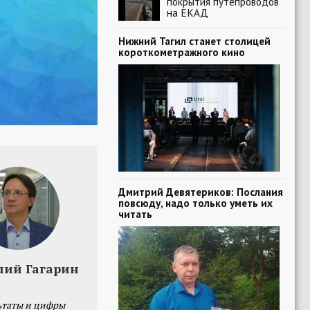
покрытия путепроводов
на ЕКАД
Нижний Тагил станет столицей
короткометражного кино
Дмитрий Девятериков: Послания
повсюду, надо только уметь их
читать
лий Гагарин
ьтаты и цифры