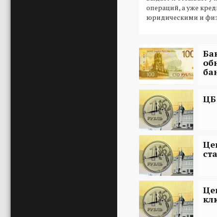
операций, а уже кре
юридическими и фи
Ба
об
ба
ЦБ
Це
ст
Це
кл