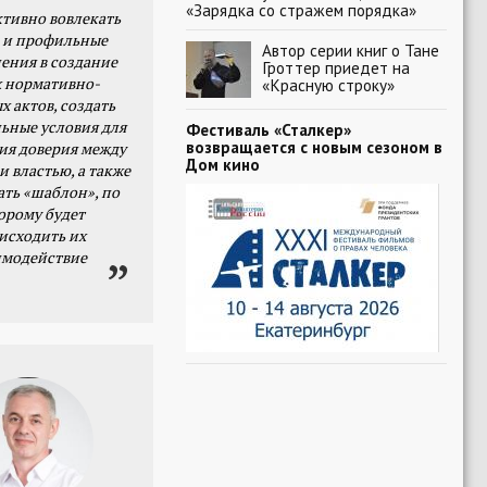
«Зарядка со стражем порядка»
тивно вовлекать
 и профильные
Автор серии книг о Тане
ения в создание
Гроттер приедет на
 нормативно-
«Красную строку»
х актов, создать
ьные условия для
Фестиваль «Сталкер»
возвращается с новым сезоном в
я доверия между
Дом кино
и властью, а также
ать «шаблон», по
орому будет
исходить их
имодействие