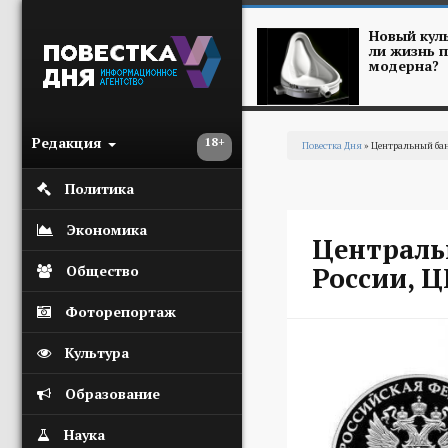
Перейти к основному содержанию
Новый куль
ли жизнь п
модерна?
Редакция
18+
Повестка Дня
» Центральный бан
Вы здесь
Политика
Экономика
Централь
России, Ц
Общество
Фоторепортаж
Культура
Образование
Наука