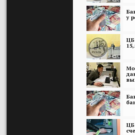
Ба
у 
ЦБ
15
Мо
да
вы
Ба
ба
ЦБ
сч