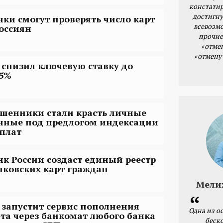
констатир
достигну
нки смогут проверять число карт
всевозм
россиян
прочие
«отме
«отмену
 снизил ключевую ставку до
,5%
шенники стали красть личные
нные под предлогом индексации
плат
нк России создаст единый реестр
нковских карт граждан
Мели
 запустит сервис пополнения
Одна из о
ета через банкомат любого банка
беск