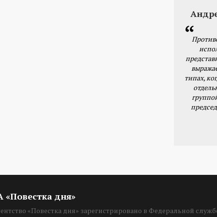
Андр
Против
испо
представ
выражае
типах, ког
отдель
группо
председ
ИА «Повестка дня»
нтство «Повестка дня» зарегистрировано в Федеральной службе