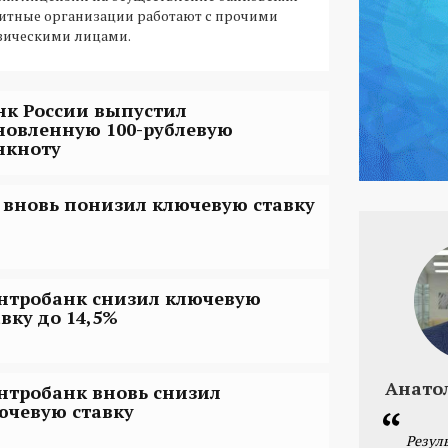
дитные организации работают с прочими
зическими лицами.
нк России выпустил
новленную 100-рублевую
нкноту
 вновь понизил ключевую ставку
нтробанк снизил ключевую
авку до 14,5%
Анато
нтробанк вновь снизил
ючевую ставку
Резул