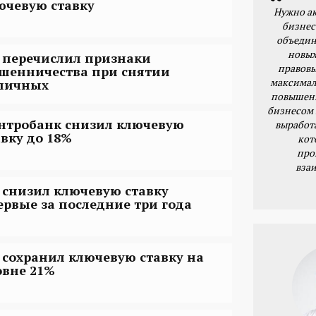
ючевую ставку
Нужно ак
бизнес
объедин
новых
 перечислил признаки
правовы
шенничества при снятии
максимал
личных
повышени
бизнесом 
нтробанк снизил ключевую
выработ
авку до 18%
кот
про
вза
 снизил ключевую ставку
ервые за последние три года
 сохранил ключевую ставку на
овне 21%