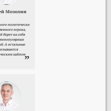
ей Мозолин
ного политически
венного игрока,
й берет на себя
 непопулярных
й. А остальные
делываются
ческим хайпом