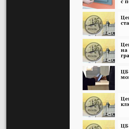
с 
Це
ст
Це
на
гр
ЦБ
мо
Це
кл
ЦБ