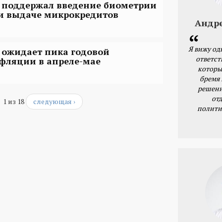
 поддержал введение биометрии
и выдаче микрокредитов
Андр
Я вижу од
 ожидает пика годовой
ответст
фляции в апреле-мае
которы
бремя
решени
от
1 из 18
следующая ›
полити