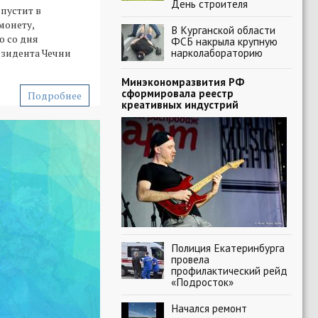
День строителя
пустит в
монету,
В Курганской области
 со дня
ФСБ накрыла крупную
нарколабораторию
зидента Чечни
Минэкономразвития РФ
сформировала реестр
Подробнее
креативных индустрий
Полиция Екатеринбурга
провела
профилактический рейд
«Подросток»
Начался ремонт