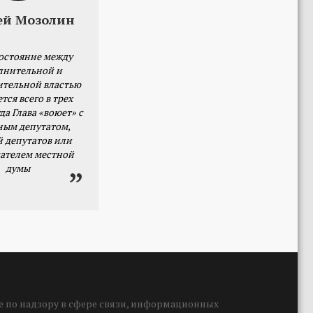
ей Мозолин
остояние между
лнительной и
ительной властью
тся всего в трех
да Глава «воюет» с
ным депутатом,
й депутатов или
ателем местной
думы
 по надзору в сфере связи, информационных