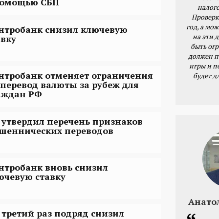
помощью СБП
налог
Проверк
год, а мож
нтробанк снизил ключевую
на эти 
авку
быть ог
должен п
игры и п
нтробанк отменяет ограничения
будет д
 перевод валюты за рубеж для
аждан РФ
 утвердил перечень признаков
шеннических переводов
нтробанк вновь снизил
ючевую ставку
Анато
 третий раз подряд снизил