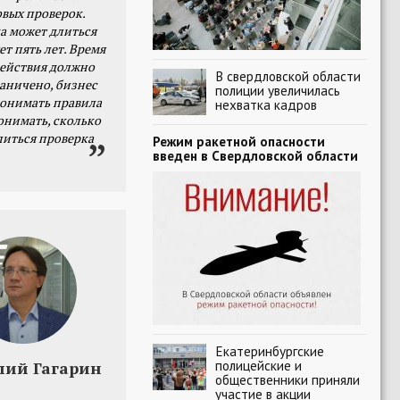
овых проверок.
а может длиться
ет пять лет. Время
действия должно
В свердловской области
раничено, бизнес
полиции увеличилась
онимать правила
нехватка кадров
онимать, сколько
литься проверка
Режим ракетной опасности
введен в Свердловской области
Екатеринбургские
полицейские и
лий Гагарин
общественники приняли
участие в акции