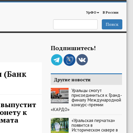
УрФО
В России
Поиск
Подпишитесь!
 (Банк
Другие новости
Уральцы смогут
присоединиться к Гранд-
финалу Международной
 выпустит
конкурс-премии
«КАРДО»
онету к
хмата
«Уральская перчатка»
появится в
Историческом сквере в