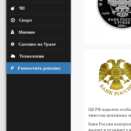
ЧП
Спорт
Мнение
Сделано на Урале
Технологии
Разместить рекламу
ЦБ РФ наделен особ
эмиссии денежных зн
Банк России контрол
выдает и отзывает у