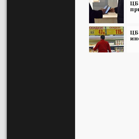
ЦБ
пр
ЦБ
ин