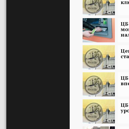
кл
ЦБ
мо
на
Це
ст
ЦБ
вп
ЦБ
ур