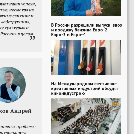
уют наши успехи,
тые, несмотря на
ожные санкции и
 «обструкции»,
В России разрешили выпуск, ввоз
ну культуры» и
и продажу бензина Евро-2,
 России» в целом
Евро-3 и Евро-4
На Международном фестивале
креативных индустрий обсудят
киноиндустрию
хов Андрей
сновных проблем -
онтрольность