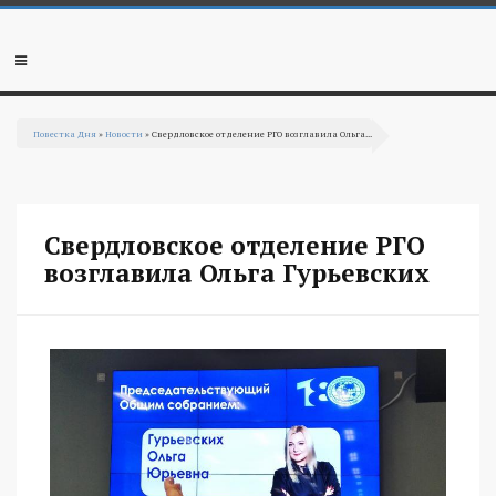
Перейти к основному содержанию
Мобильное
меню
Повестка Дня
»
Новости
» Свердловское отделение РГО возглавила Ольга...
Вы здесь
Свердловское отделение РГО
возглавила Ольга Гурьевских