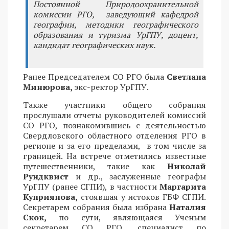
Постоянной Природоохранительной
комиссии РГО, заведующий кафедрой
географии, методики географического
образования и туризма УрГПУ, доцент,
кандидат географических наук.
Ранее Председателем СО РГО была
Светлана
Минюрова,
экс-ректор УрГПУ.
Также участники общего собрания
прослушали отчеты руководителей комиссий
СО РГО, познакомившись с деятельностью
Свердловского областного отделения РГО в
регионе и за его пределами, в том числе за
границей. На встрече отметились известные
путешественники, такие как
Николай
Рундквист
и др., заслуженные географы
УрГПУ (ранее СГПИ), в частности
Маргарита
Куприянова,
стоявшая у истоков ГБФ СГПИ.
Секретарем собрания была избрана
Наталия
Скок,
по сути, являющаяся Ученым
секретарем СО РГО, специалист по