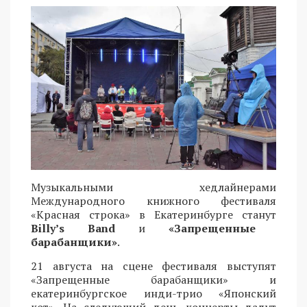
Музыкальными хедлайнерами
Международного книжного фестиваля
«Красная строка» в Екатеринбурге станут
Billy’s Band
и
«Запрещенные
барабанщики»
.
21 августа на сцене фестиваля выступят
«Запрещенные барабанщики» и
екатеринбургское инди-трио «Японский
кот». На следующий день концерты дадут