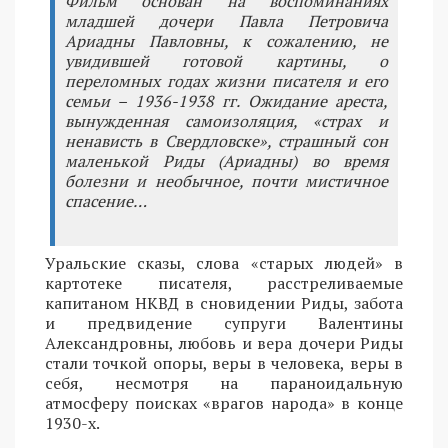
Фильм основан на воспоминаниях
младшей дочери Павла Петровича
Ариадны Павловны, к сожалению, не
увидившей готовой картины, о
переломных годах жизни писателя и его
семьи – 1936-1938 гг. Ожидание ареста,
вынужденная самоизоляция, «страх и
ненависть в Свердловске», страшный сон
маленькой Риды (Ариадны) во время
болезни и необычное, почти мистичное
спасение…
Уральские сказы, слова «старых людей» в
картотеке писателя, расстреливаемые
капитаном НКВД в сновидении Риды, забота
и предвидение супруги Валентины
Александровны, любовь и вера дочери Риды
стали точкой опоры, веры в человека, веры в
себя, несмотря на параноидальную
атмосферу поисках «врагов народа» в конце
1930-х.