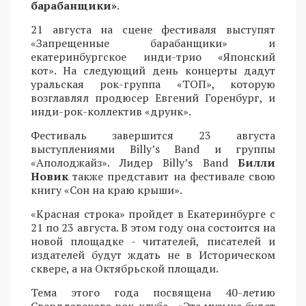
барабанщики»
.
21 августа на сцене фестиваля выступят
«Запрещенные барабанщики» и
екатеринбургское инди-трио «Японский
кот». На следующий день концерты дадут
уральская рок-группа «ТОП», которую
возглавлял продюсер Евгений Горенбург, и
инди-рок-коллектив «друнк».
Фестиваль завершится 23 августа
выступлениями Billy’s Band и группы
«Аполоджайз». Лидер Billy’s Band
Билли
Новик
также представит на фестивале свою
книгу «Сон на краю крыши».
«Красная строка» пройдет в Екатеринбурге с
21 по 23 августа. В этом году она состоится на
новой площадке - читателей, писателей и
издателей будут ждать не в Историческом
сквере, а на Октябрьской площади.
Тема этого года посвящена 40-летию
Свердловского рок-клуба - «Эта музыка будет