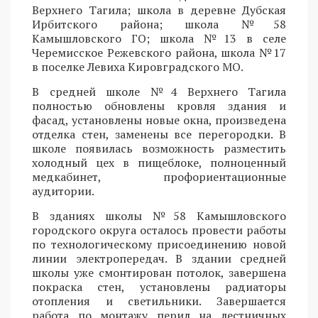
Верхнего Тагила; школа в деревне Дубская
Ирбитского района; школа №58
Камышловского ГО; школа №13 в селе
Черемисское Режевского района, школа №17
в поселке Левиха Кировградского МО.
В средней школе №4 Верхнего Тагила
полностью обновлены кровля здания и
фасад, установлены новые окна, произведена
отделка стен, заменены все перегородки. В
школе появилась возможность разместить
холодный цех в пищеблоке, полноценный
медкабинет, профориентационные
аудитории.
В зданиях школы №58 Камышловского
городского округа осталось провести работы
по технологическому присоединению новой
линии электропередач. В здании средней
школы уже смонтирован потолок, завершена
покраска стен, установлены радиаторы
отопления и светильники. Завершается
работа по монтажу перил на лестничных