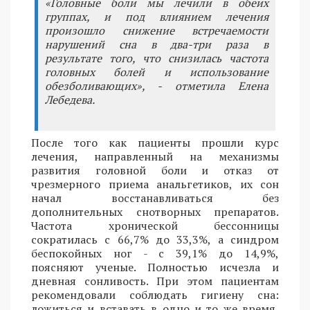
«Головные боли мы лечили в обеих
группах, и под влиянием лечения
произошло снижение встречаемости
нарушений сна в два-три раза в
результате того, что снизилась частота
головных болей и использование
обезболивающих», - отметила Елена
Лебедева.
После того как пациенты прошли курс
лечения, направленный на механизмы
развития головной боли и отказ от
чрезмерного приема анальгетиков, их сон
начал восстанавливаться без
дополнительных снотворных препаратов.
Частота хронической бессонницы
сократилась с 66,7% до 33,3%, а синдром
беспокойных ног - с 39,1% до 14,9%,
поясняют ученые. Полностью исчезла и
дневная сонливость. При этом пациентам
рекомендовали соблюдать гигиену сна:
ложиться и вставать в одно и то же время,