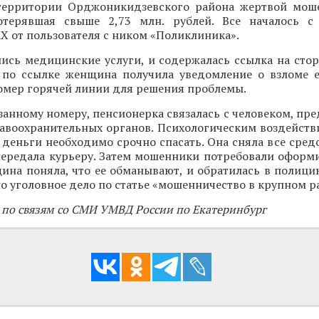
территории Орджоникидзевского района жертвой мош
отерявшая свыше 2,73 млн. рублей. Все началось с
 от пользователя с ником «Поликлиника».
ись медицинские услуги, и содержалась ссылка на стор
 по ссылке женщина получила уведомление о взломе е
номер горячей линии для решения проблемы.
занному номеру, пенсионерка связалась с человеком, п
авоохранительных органов. Психологическим воздейств
 деньги необходимо срочно спасать. Она сняла все средс
передала курьеру. Затем мошенники потребовали оформи
ина поняла, что ее обманывают, и обратилась в полици
о уголовное дело по статье «мошенничество в крупном р
 по связям со СМИ УМВД России по Екатеринбург