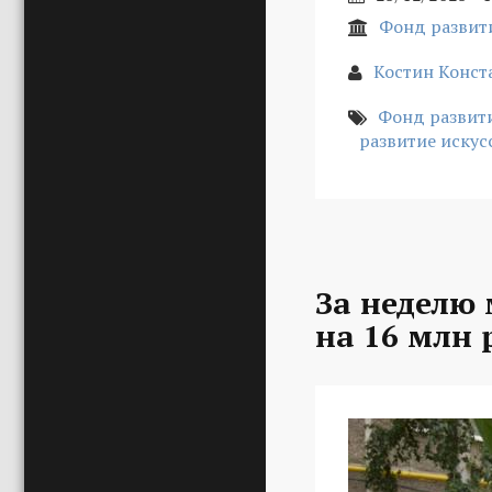
Фонд развит
Костин Конст
Фонд развит
развитие искус
За неделю
на 16 млн 