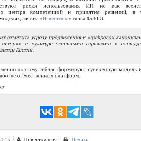
ществуют риски использования ИИ не как ассист
ого центра компетенций и принятия решений, в
моделях, заявил «
Известиям
» глава ФоРГО.
оит отметить угрозу продвижения и «цифровой канониза
 истории и культуре основными сервисами и площад
антин Костин.
 именно поэтому сейчас формируют суверенную модель 
аботке отечественных платформ.
ов
14:15
Повестка дня
Печать