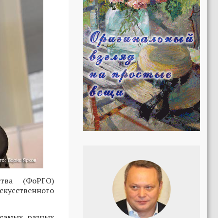
тва (ФоРГО)
скусственного
самых разных