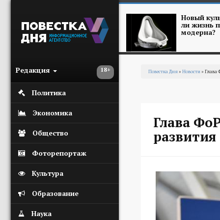
Перейти к основному содержанию
Новый куль
ли жизнь п
модерна?
Редакция
18+
Повестка Дня
»
Новости
» Глава 
Вы здесь
Политика
Экономика
Глава ФоР
развития
Общество
Фоторепортаж
Культура
Образование
Наука