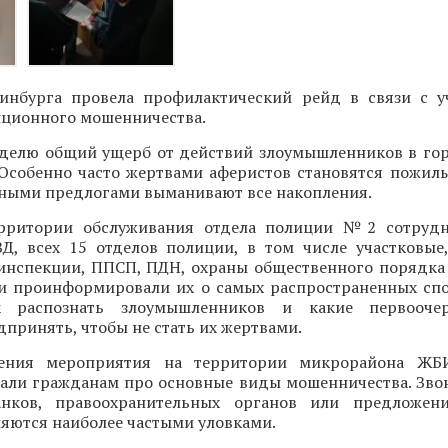
инбурга провела профилактический рейд в связи с 
нционного мошенничества.
делю общий ущерб от действий злоумышленников в го
 Особенно часто жертвами аферистов становятся пожилы
зными предлогами выманивают все накопления.
ерритории обслуживания отдела полиции №2 сотрудн
Д, всех 15 отделов полиции, в том числе участковые
оинспекции, ППСП, ПДН, охраны общественного порядка
и проинформировали их о самых распространенных спо
ак распознать злоумышленников и какие первооч
принять, чтобы не стать их жертвами.
ения мероприятия на территории микрорайона ЖБ
зали гражданам про основные виды мошенничества. Зво
анков, правоохранительных органов или предложен
яются наиболее частыми уловками.