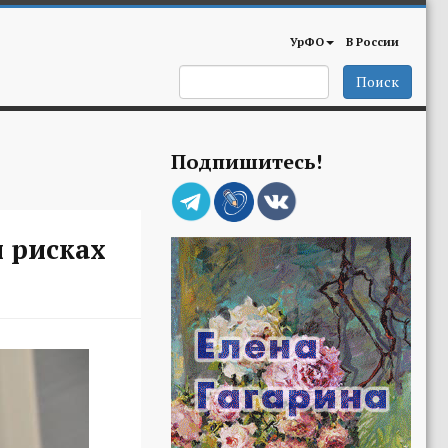
УрФО
В России
Поиск
Подпишитесь!
и рисках