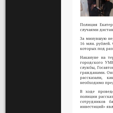
Полиция Екатер
случаями диста
За минувшую не
16 млн. рублей.
которых под ра
Накануне на т
городского УМВ
службы, Госавт
гражданами. Он
рассказали, к
необходимо пред
В ходе провед
полиции расска
сотрудников б
инвестиций» явл