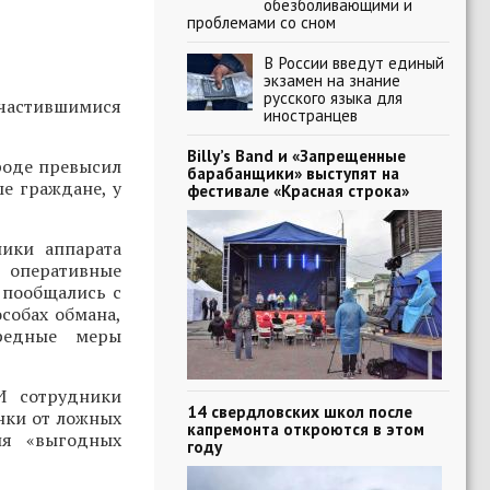
обезболивающими и
проблемами со сном
В России введут единый
экзамен на знание
русского языка для
участившимися
иностранцев
Billy’s Band и «Запрещенные
роде превысил
барабанщики» выступят на
е граждане, у
фестивале «Красная строка»
ики аппарата
, оперативные
 пообщались с
собах обмана,
ередные меры
И сотрудники
14 свердловских школ после
нки от ложных
капремонта откроются в этом
ия «выгодных
году