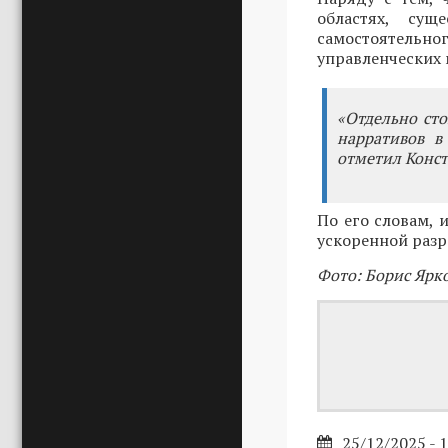
областях, су
самостоятельн
управленческих 
«Отдельно ст
нарративов в
отметил Конст
По его словам,
ускоренной разр
Фото: Борис Ярк
25/12/2025 - 