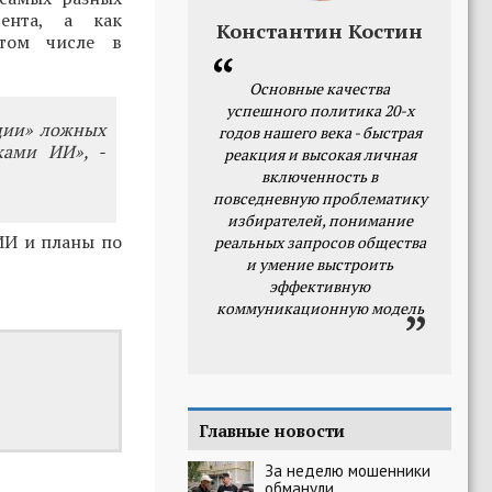
ента, а как
Константин Костин
 том числе в
Основные качества
успешного политика 20-х
ции» ложных
годов нашего века - быстрая
ками ИИ», -
реакция и высокая личная
включенность в
повседневную проблематику
избирателей, понимание
ИИ и планы по
реальных запросов общества
и умение выстроить
эффективную
коммуникационную модель
Главные новости
За неделю мошенники
обманули