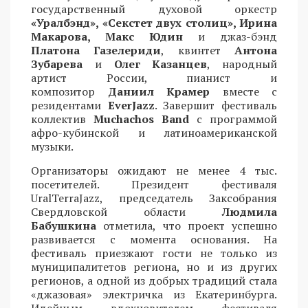
государственный духовой оркестр
«Уралбэнд», «Секстет двух столиц», Ирина
Макарова, Макс Юдин
и джаз-бэнд
Платона Газелериди
, квинтет
Антона
Зубарева
и
Олег Казанцев
, народный
артист России, пианист и
композитор
Даниил Крамер
вместе с
резидентами
EverJazz
. Завершит фестиваль
коллектив
Muchachos Band
с программой
афро-кубинской и латиноамериканской
музыки.
Организаторы ожидают не менее 4 тыс.
посетителей. Президент фестиваля
UralTerraJazz, председатель Заксобрания
Свердловской области
Людмила
Бабушкина
отметила, что проект успешно
развивается с момента основания. На
фестиваль приезжают гости не только из
муниципалитетов региона, но и из других
регионов, а одной из добрых традиций стала
«джазовая» электричка из Екатеринбурга.
Идейным вдохновителем фестиваля