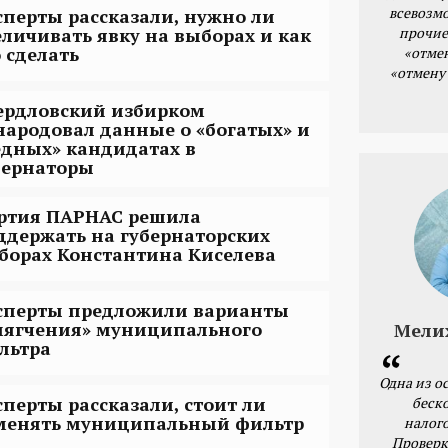
всевозм
сперты рассказали, нужно ли
прочие
еличивать явку на выборах и как
о сделать
«отме
«отмену
ердловский избирком
народовал данные o «богатых» и
едных» кандидатах в
бернаторы
ртия ПАРНАС решила
ддержать на губернаторских
борах Константина Киселева
сперты предложили варианты
мягчения» муниципального
Мели
льтра
Одна из о
сперты рассказали, стоит ли
беск
менять муниципальный фильтр
налог
Проверк