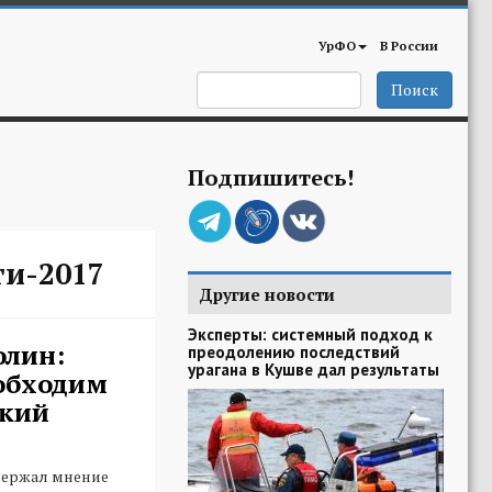
УрФО
В России
Поиск
Подпишитесь!
ти-2017
Другие новости
Эксперты: системный подход к
олин:
преодолению последствий
урагана в Кушве дал результаты
обходим
ский
ержал мнение