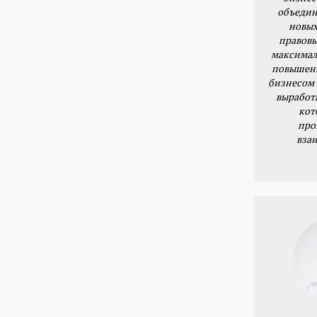
объедин
новых
правовы
максимал
повышени
бизнесом 
выработ
кот
про
вза