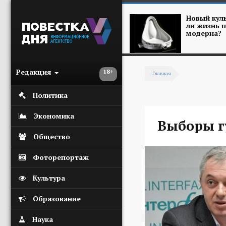
Перейти к основному содержанию
Новый куль
ли жизнь п
модерна?
Редакция
18+
Главная
Вы здесь
Политика
Экономика
Выборы г
Общество
Фоторепортаж
Культура
Образование
Наука