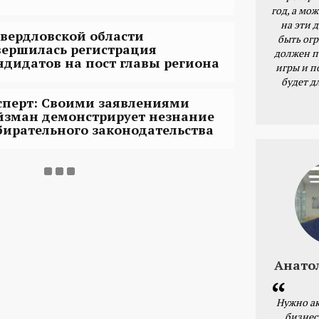
год, а мож
на эти 
Свердловской области
быть ог
вершилась регистрация
должен п
ндидатов на пост главы региона
игры и п
будет д
сперт: Своими заявлениями
йзман демонстрирует незнание
бирательного законодательства
Анато
Нужно ак
бизнес