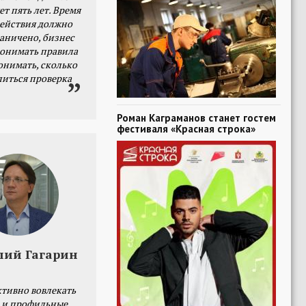
ет пять лет. Время
действия должно
раничено, бизнес
онимать правила
онимать, сколько
литься проверка
Роман Каграманов станет гостем
фестиваля «Красная строка»
лий Гагарин
тивно вовлекать
 и профильные