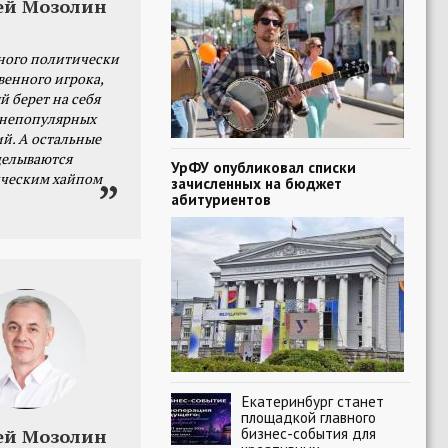
ей Мозолин
ного политически
венного игрока,
й берет на себя
 непопулярных
й. А остальные
делываются
УрФУ опубликовал списки
ческим хайпом
зачисленных на бюджет
абитуриентов
Екатеринбург станет
площадкой главного
бизнес-события для
ей Мозолин