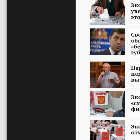
Эк
ув
эт
Св
об
«б
гу
Па
по
вы
Эк
«с
фи
Эк
от