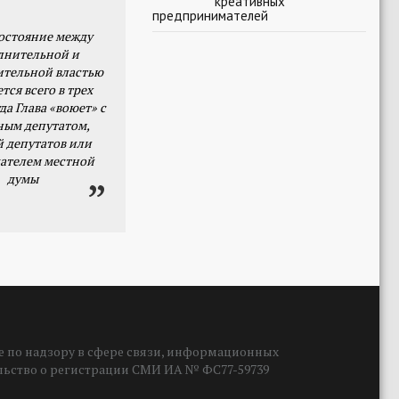
креативных
предпринимателей
остояние между
лнительной и
ительной властью
тся всего в трех
да Глава «воюет» с
ным депутатом,
й депутатов или
ателем местной
думы
 по надзору в сфере связи, информационных
ельство о регистрации СМИ ИА № ФС77-59739