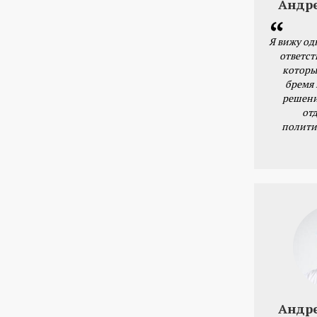
Андр
Я вижу од
ответст
которы
бремя
решени
от
полити
Андр