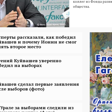
коллег из Фонда разв
общества.
сперты рассказали, как победил
йвашев и почему Ионин не смог
нять второе место
гений Куйвашев уверенно
бедил на выборах
йвашев сделал первые заявления
сле выборов (фото)
 Урале за выборами следили из