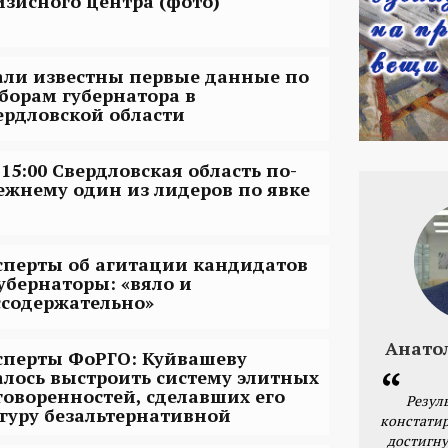
изисного центра (фото)
али известны первые данные по
борам губернатора в
ердловской области
 15:00 Свердловская область по-
ежнему один из лидеров по явке
сперты об агитации кандидатов
губернаторы: «вяло и
ссодержательно»
Анато
сперты ФоРГО: Куйвашеву
алось выстроить систему элитных
говоренностей, сделавших его
Резул
гуру безальтернативной
констатир
достигну