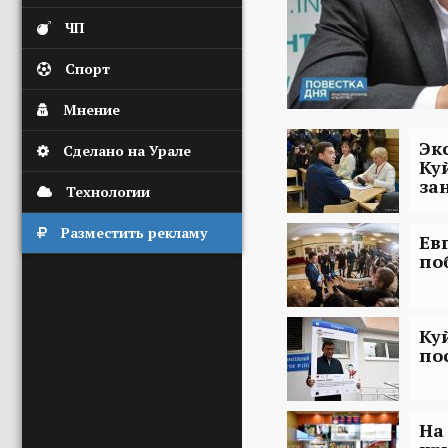
ЧП
Спорт
Мнение
Эк
Сделано на Урале
Ку
за
Технологии
Разместить рекламу
Ев
по
Ку
по
На