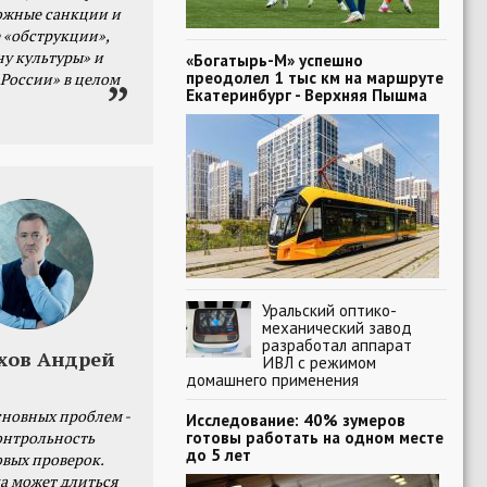
ожные санкции и
 «обструкции»,
ну культуры» и
«Богатырь-М» успешно
преодолел 1 тыс км на маршруте
 России» в целом
Екатеринбург - Верхняя Пышма
Уральский оптико-
механический завод
разработал аппарат
хов Андрей
ИВЛ с режимом
домашнего применения
сновных проблем -
Исследование: 40% зумеров
готовы работать на одном месте
онтрольность
до 5 лет
овых проверок.
а может длиться