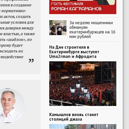
ения в создание
 нормативно-
х актов, создать
ьные условия для
За неделю мошенники
обманули
я доверия между
екатеринбуржцев на 16
и властью, а также
млн рублей
ать «шаблон», по
орому будет
На Дне строителя в
исходить их
Екатеринбурге выступят
Uma2rman и Афродита
имодействие
Камышлов вновь станет
столицей джаза