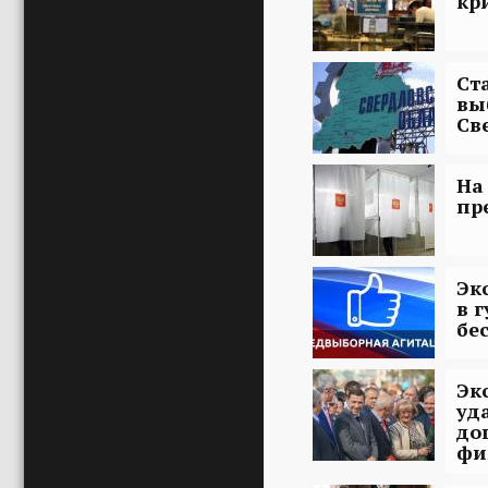
кр
Ст
вы
Св
На
пр
Эк
в 
бе
Эк
уд
до
фи