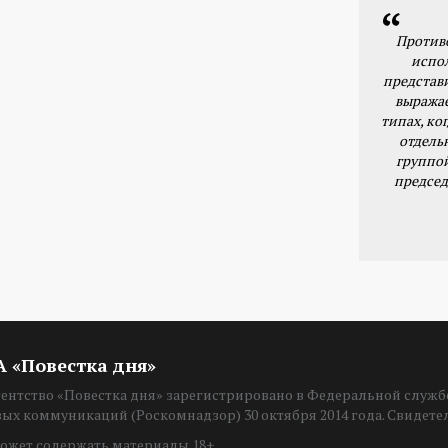
Против
испо
представ
выражае
типах, ког
отдель
группо
председ
ИА «Повестка дня»
нтство «Повестка дня» зарегистрировано в Федеральной службе
вых коммуникаций (Роскомнадзор) 30 октября 2014 года. Свидет
ожет содержать материалы 18+