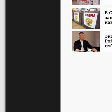
В 
за
ка
Эк
Ро
из