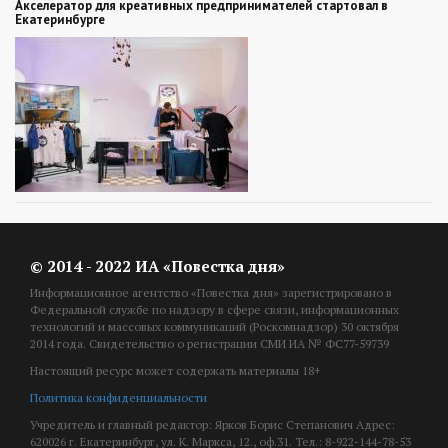
Акселератор для креативных предпринимателей стартовал в
Екатеринбурге
© 2014 - 2022 ИА «Повестка дня»
Информационное агентство «Повестка дня» зарегистрировано в
Федеральной службе по надзору в сфере связи, информационных
технологий и массовых коммуникаций (Роскомнадзор) 30 октября
2014 года. Свидетельство о регистрации СМИ ИА № ФС77-59739
Настоящий ресурс может содержать материалы 18+
Политика конфиденциальности
Учредитель и главный редактор: Ярков Борис Степанович Адрес:
620026 г. Екатеринбург, ул. К. Маркса, 12., оф.31. Тел.: 8-922-144-78-53