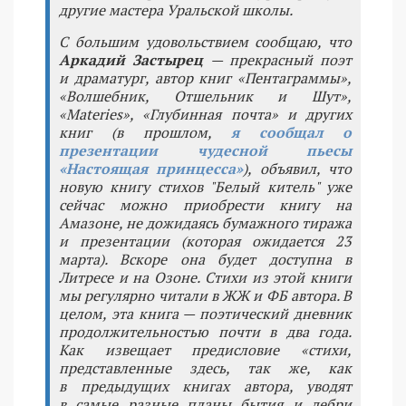
другие мастера Уральской школы.
С большим удовольствием сообщаю, что
Аркадий Застырец
— прекрасный поэт
и драматург, автор книг «Пентаграммы»,
«Волшебник, Отшельник и Шут»,
«Materies», «Глубинная почта» и других
книг (в прошлом,
я сообщал о
презентации чудесной пьесы
«Настоящая принцесса»
), объявил, что
новую книгу стихов "Белый китель" уже
сейчас можно приобрести книгу на
Амазоне, не дожидаясь бумажного тиража
и презентации (которая ожидается 23
марта). Вскоре она будет доступна в
Литресе и на Озоне. Стихи из этой книги
мы регулярно читали в ЖЖ и ФБ автора. В
целом, эта книга — поэтический дневник
продолжительностью почти в два года.
Как извещает предисловие «стихи,
представленные здесь, так же, как
в предыдущих книгах автора, уводят
в самые разные планы бытия и дебри