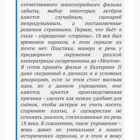
отечественного многосерийного фильма
забыты, выбор некоторых актёров
кажется случайным, сценарий
непродуманным, а постановочные
решения странными. Первое, что бьёт в
глаза – упрощение «старины». 18 век был
временем париков, в этом сериале их
почти нет. Пластика, манера и речь у
придворного окружения русской
императрицы осовременены до «Ментов».
Я готов принять фильм о Екатерине II
даже сыгранный в джинсах и в условных
декорациях, если за этим стоит высокая
идея, но в данном упрощении, мне
кажется, кроется производственная
причина – сделать как можно удобнее для
съёмок, чтобы актёров не учить носить
старинное платье, а сценаристам не
сочинять диалоги, стилизованные по речь
18 века. К сожалению, такое упрощение –
вещь давно не уникальная в наших
исторических сериалах, и в этом я вижу