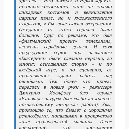
зрителя. У того зрителя, который ждёт от
историко-костюмного кино не только
шикарных костюмов и великолепия
царских палат, но и художественного
открытия, я бы даже сказал откровения.
Ожидания от этого сериала были
большие. Судя по рекламе, это был
«флагманский проект» телеканала,
вложены серьёзные деньги. И хотя
предыдущие серии под названием
«Екатерина» были сделаны неровно, во
многих отношениях спорно – и по
актёрской игре, и по сценарию, от
продолжения ждали работы над
ошибками. Тем более что проект
передали в новые руки – режиссёру
Дмитрию Иосифову (его сериал
«Уходящая натура» был сработан крепко,
по-настоящему авторская работа). Увы,
произошло то, что бывает с хорошими
режиссёрами, попавшими в прокрустово
ложе продюсерской машины. Такое
впечатление, что достижения