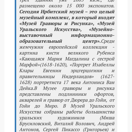
размещено около 15 000 экспонатов.
Сегодня Ирбитский музей – это целый
музейный комплекс, в который входят
«Музей Гравюры и Рисунка», «Музей
Уральского Искусства», «Музейно-
выставочный информационно-
образовательный центр».
Среди
жемчужин европейской коллекции -
картина кисти великого Рубенса
«Кающаяся Мария Магдалина с сестрой
Марфой»(1618-1620), «Портрет Изабеллы
Клары Евгении эрцгерцогини и
правительницы Нидерландов» (1627-
1628) портретиста 17 века Антониса Ван
Дейка.
В Музее гравюры и рисунка
представлены подлинники офортов,
акварелей и гравюр от Дюрера до Гойи, от
Гойи до Миро. В Музей Уральского
Искусства собраны работы большинства
уральских художников (Миша
Брусиловский, Виталий Волович, Андрей
Антонов, Сергей Пикассо (Григорьев) и