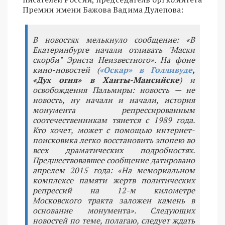
Премии имени Бажова Вадима Дулепова:
В новостях мелькнуло сообщение: «В
Екатеринбурге начали отливать "Маски
скорби" Эрнста Неизвестного». На фоне
кино-новостей (
«Оскар» в Голливуде
,
«Дух огня» в Ханты-Мансийске
) и
освобождения Пальмиры: новость — не
новость, ну начали и начали, история
монумента репрессированным
соотечественникам тянется с 1989 года.
Кто хочет, может с помощью интернет-
поисковика легко восстановить эпопею во
всех драматических подробностях.
Предшествовавшее сообщение датировано
апрелем 2015 года: «На мемориальном
комплексе памяти жертв политических
репрессий на 12-м километре
Московского тракта заложен камень в
основание монумента». Следующих
новостей по теме, полагаю, следует ждать