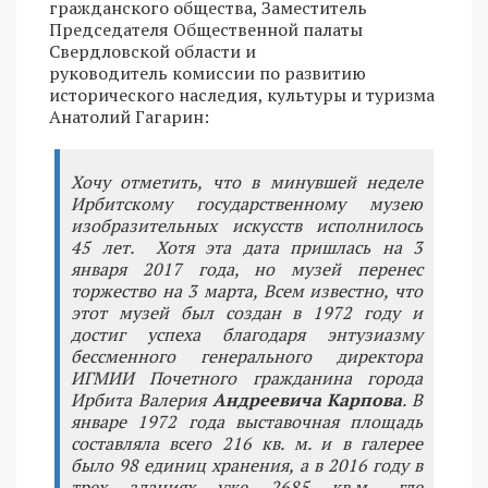
гражданского общества, Заместитель
Председателя Общественной палаты
Свердловской области и
руководитель комиссии по развитию
исторического наследия, культуры и туризма
Анатолий Гагарин:
Хочу отметить, что в минувшей неделе
Ирбитскому государственному музею
изобразительных искусств исполнилось
45 лет. Хотя эта дата пришлась на 3
января 2017 года, но музей перенес
торжество на 3 марта, Всем известно, что
этот музей был создан в 1972 году и
достиг успеха благодаря энтузиазму
бессменного генерального директора
ИГМИИ Почетного гражданина города
Ирбита Валерия
Андреевича Карпова
.
В
январе 1972 года выставочная площадь
составляла всего 216 кв. м. и в галерее
было 98 единиц хранения, а в 2016 году в
трех зданиях уже 2685 кв.м., где