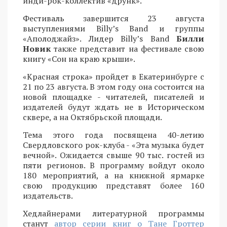
инди-рок-коллектив «друнк».
Фестиваль завершится 23 августа
выступлениями Billy’s Band и группы
«Аполоджайз». Лидер Billy’s Band
Билли
Новик
также представит на фестивале свою
книгу «Сон на краю крыши».
«Красная строка» пройдет в Екатеринбурге с
21 по 23 августа. В этом году она состоится на
новой площадке - читателей, писателей и
издателей будут ждать не в Историческом
сквере, а на Октябрьской площади.
Тема этого года посвящена 40-летию
Свердловского рок-клуба - «Эта музыка будет
вечной». Ожидается свыше 90 тыс. гостей из
пяти регионов. В программу войдут около
180 мероприятий, а на книжной ярмарке
свою продукцию представят более 160
издательств.
Хедлайнерами литературной программы
станут
автор серии книг о Тане Гроттер