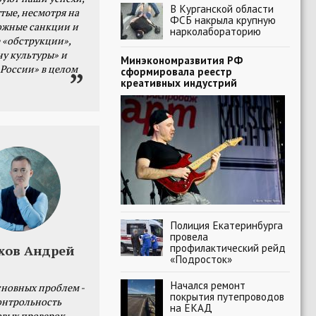
В Курганской области
тые, несмотря на
ФСБ накрыла крупную
ожные санкции и
нарколабораторию
 «обструкции»,
ну культуры» и
Минэкономразвития РФ
 России» в целом
сформировала реестр
креативных индустрий
Полиция Екатеринбурга
провела
профилактический рейд
хов Андрей
«Подросток»
Начался ремонт
сновных проблем -
покрытия путепроводов
онтрольность
на ЕКАД
овых проверок.