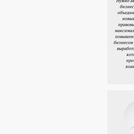
Нужно ак
бизнес
объедин
новых
правовы
максимал
повышени
бизнесом 
выработ
кот
про
вза