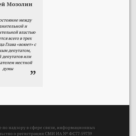
ей Мозолин
остояние между
лнительной и
ительной властью
тся всего в трех
да Глава «воюет» с
ным депутатом,
й депутатов или
ателем местной
думы
 по надзору в сфере связи, информационных
ельство о регистрации СМИ ИА № ФС77-59739