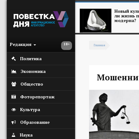
Перейти к основному содержанию
Новый куль
ли жизнь п
модерна?
Редакция
18+
Главная
Вы здесь
Политика
Экономика
Мошенни
Общество
Фоторепортаж
Культура
Образование
Наука