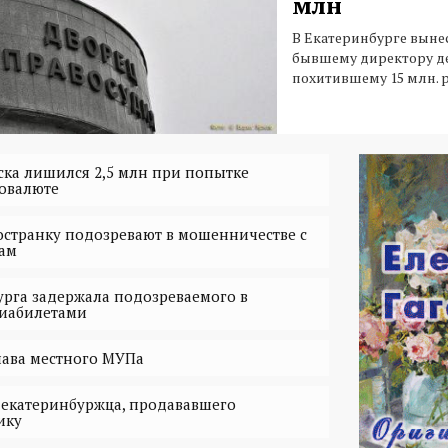
млн
В Екатеринбурге выне
бывшему директору де
похитившему 15 млн. р
ка лишился 2,5 млн при попытке
товалюте
остранку подозревают в мошенничестве с
ам
рга задержала подозреваемого в
виабилетами
лава местного МУПа
 екатеринбуржца, продававшего
ику