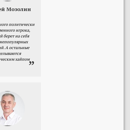
ей Мозолин
ного политически
венного игрока,
й берет на себя
 непопулярных
й. А остальные
делываются
ческим хайпом