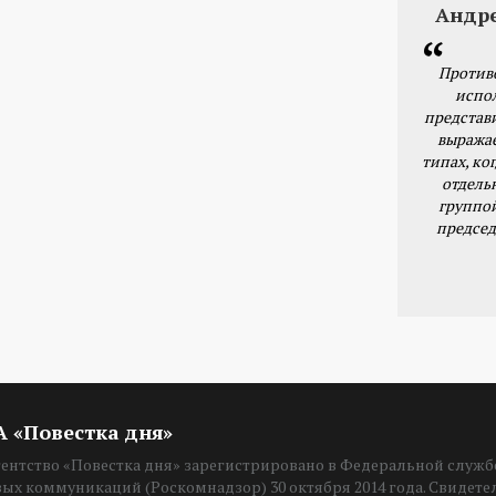
Андр
Против
испо
представ
выражае
типах, ког
отдель
группо
председ
ИА «Повестка дня»
нтство «Повестка дня» зарегистрировано в Федеральной службе
вых коммуникаций (Роскомнадзор) 30 октября 2014 года. Свидет