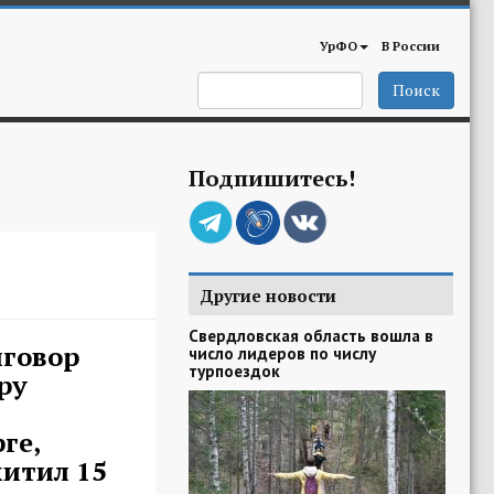
УрФО
В России
Поиск
Подпишитесь!
Другие новости
Свердловская область вошла в
иговор
число лидеров по числу
турпоездок
ру
ге,
итил 15