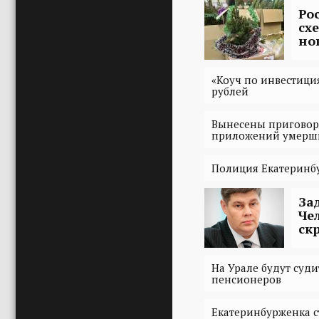
Ро
сх
но
«Коуч по инвестици
рублей
Вынесены приговор
приложений умерш
Полиция Екатеринбу
За
Че
ск
На Урале будут суд
пенсионеров
Екатеринбурженка с