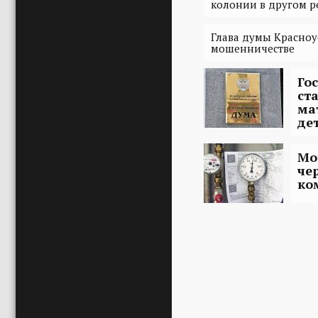
колонии в другом р
Глава думы Красноу
мошенничестве
Го
ст
ма
де
Мо
че
ко