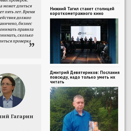
а может длиться
Нижний Тагил станет столицей
ет пять лет. Время
короткометражного кино
действия должно
раничено, бизнес
онимать правила
онимать, сколько
литься проверка
Дмитрий Девятериков: Послания
повсюду, надо только уметь их
читать
лий Гагарин