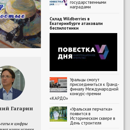
государственными
наградами
Склад Wildberries в
Екатеринбурге атаковали
беспилотники
Уральцы смогут
присоединиться к Гранд-
финалу Международной
конкурс-премии
«КАРДО»
лий Гагарин
«Уральская перчатка»
появится в
Историческом сквере в
День строителя
ьтаты и цифры
уют наши успехи,