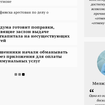
егионе
достигну
всевозм
фимска арестован по делу о
прочие
«отме
«отмену
сдума готовит поправки,
авящие заслон выдаче
ткапитала на несуществующих
тей
шенники начали обманывать
рез приложения для оплаты
ммунальных услуг
Мели
Одна из о
беск
налог