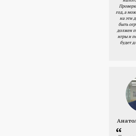
Проверк
год, а мож
на эти 
быть ог
должен п
игры и п
будет д
Анато