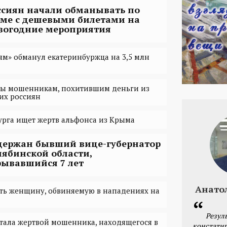
ссиян начали обманывать по
еме с дешевыми билетами на
вогодние мероприятия
ям» обманул екатеринбуржца на 3,5 млн
ы мошенникам, похитившим деньги из
их россиян
рга ищет жертв альфонса из Крыма
держан бывший вице-губернатор
лябинской области,
рывавшийся 7 лет
Анато
ить женщину, обвиняемую в нападениях на
Резул
тала жертвой мошенника, находящегося в
констатир