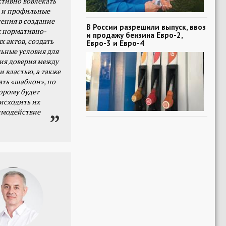
тивно вовлекать
 и профильные
ения в создание
В России разрешили выпуск, ввоз
 нормативно-
и продажу бензина Евро-2,
х актов, создать
Евро-3 и Евро-4
ьные условия для
я доверия между
и властью, а также
ать «шаблон», по
орому будет
исходить их
имодействие