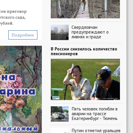
сен приговор
тского сада,
ублей.
Свердловчан
предупреждают о
Подробнее
ливнях и граде
В России снизилось количество
пенсионеров
Пять человек погибли в
аварии на трассе
Екатеринбург - Тюмень
Путин отметил уральцев