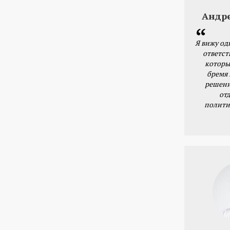
Андр
Я вижу од
ответст
которы
бремя
решени
от
полити