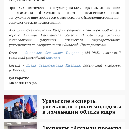
Проводил политическое консультирование избирательных кампаний
в Уральском федеральном округе, осуществлял пиар-
консультирование процессов формирования общественного мнения,
социологические исследования.
Анатолий Станиславович Гагарин родился 7 сентября 1958 года в
городе Анадыре Магаданской области. В 1981 году окончил
философский факультет Уральского государственного
университета по специальности «Философ. Преподаватель».
Отец -
Станислав Семенович Гагарин
(1935-1993), известный
советский российский
писатель
.
Сестра -
Елена Станиславовна Гагарина,
российский художник
(г.Москва).
фи коротко:
Анатолий Гагарин
Уральские эксперты
рассказали о роли молодежи
в изменении облика мира
Эксперты обсудили проекты