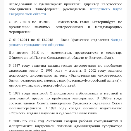
исследований и гуманитарных проектов", директор Творческого
объединения "Кинофабрика", руководитель
Экспертного Клуба
Свердловской области.
С 03.12.2018 по 03.2019 - Заместитель главы Екатеринбурга по
организации значимых общероссийских и международных
мероприятий.
С 01.04.2014 по 01.12.2018 - Глава Уральского отделения
Фонда
развития гражданского общества
До августа 2018 г. - заместитель председателя и секретарь
Общественной Палаты Свердловской области (г. Екатеринбург).
В 1987 году защитил кандидатскую диссертацию по проблемам
философии кино. С 1993 года – доцент. В 2002 году защитил
докторскую диссертацию на тему «Экзистенциалы человеческого
бытия: одиночество, смерть, страх (историко-философский аспект)».
Автор научных книг, монографий, статей.
С 1978 года Анатолий Станиславович публиковался в местной и
центральной прессе по проблемам кинокритики. В 1990-е годы
состоял членом Совета кинокритики Уральского отделения Союза
кинематографистов. В 1993 году создал книжное издательство
«Стрибог», издавал научные и художественные книги.
С 2003 по 2006 год Анатолий Гагарин работал консультантом в
Департаменте внутренней политики администрации губернатора
Свердловской области.