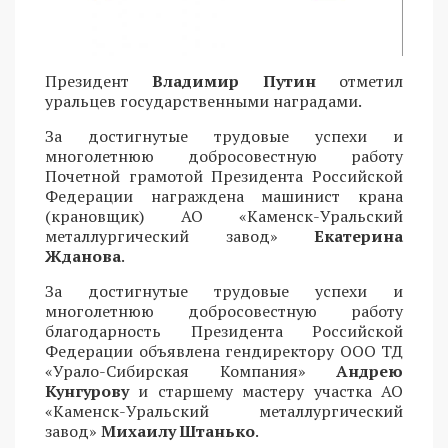
Президент
Владимир Путин
отметил
уральцев государственными наградами.
За достигнутые трудовые успехи и
многолетнюю добросовестную работу
Почетной грамотой Президента Российской
Федерации награждена машинист крана
(крановщик) АО «Каменск-Уральский
металлургический завод»
Екатерина
Жданова
.
За достигнутые трудовые успехи и
многолетнюю добросовестную работу
благодарность Президента Российской
Федерации объявлена гендиректору ООО ТД
«Урало-Сибирская Компания»
Андрею
Кунгурову
и старшему мастеру участка АО
«Каменск-Уральский металлургический
завод»
Михаилу Штанько
.