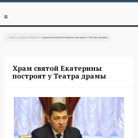
Перейти к основному содержанию
Мобильное
меню
Повестка Дня
»
Новости
» Храм святой Екатерины построят у Театра драмы
Вы здесь
Храм святой Екатерины
построят у Театра драмы