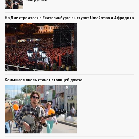
На Дне строителя в Екатеринбурге выступят Uma2rman и Афродита
Камышлов вновь станет столицей джаза