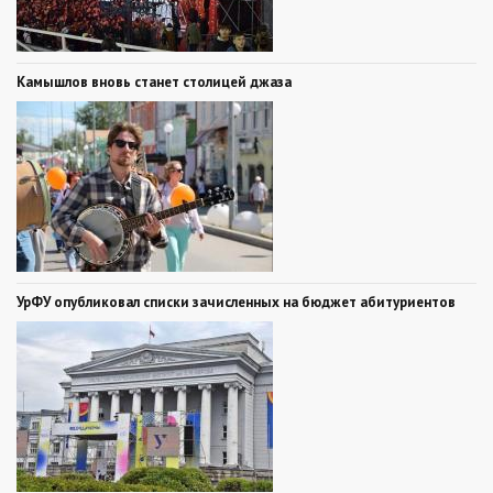
Камышлов вновь станет столицей джаза
УрФУ опубликовал списки зачисленных на бюджет абитуриентов