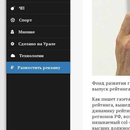
ЧП
Спорт
Мнение
Сделано на Урале
Технологии
Разместить рекламу
Фонд развития г
выпуск рейтинга
Как пишет газет
рейтинга, выше
динамику рейтин
регионов РФ, во
называемый col
высших должност