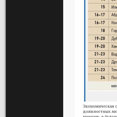
Экономическая с
должностных лиц
мнению, в будущ