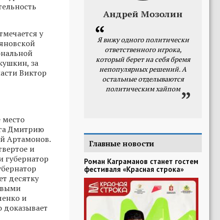
тельность
Андрей Мозолин
тмечается у
Я вижу одного политически
ьяновской
ответственного игрока,
ональной
который берет на себя бремя
кушкин, за
непопулярных решений. А
ласти Виктор
остальные отделываются
политическим хайпом
 место
уга Дмитрию
ий Артамонов.
Главные новости
твертое и
и губернатор
Роман Каграманов станет гостем
убернатор
фестиваля «Красная строка»
ет десятку
ивыми
ченко и
о доказывает