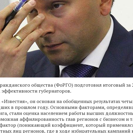
ражданского общества (ФоРГО) подготовил итоговый за 2
 эффективности губернаторов.
а «Известия», он основан на обобщенных результатах чет
дших в прошлом году. Основными факторами, определя
га, стали оценка населением работы высших должностн
зможная аффилированность глав регионов с бизнесом и т
-фактор (понижающий коэффициент, который применялс
ных лиц регионов, где в ходе избирательных кампаний 