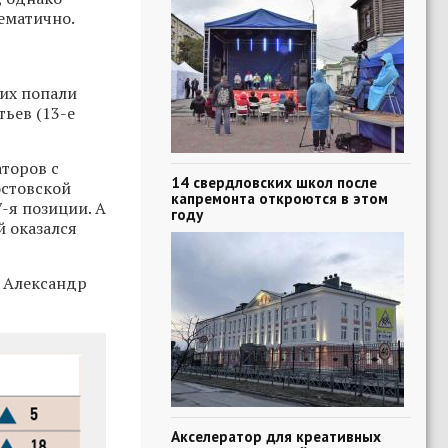
ематично.
ших попали
ьев (13-е
торов с
14 свердловских школ после
остовской
капремонта откроются в этом
-я позиции. А
году
й оказался
и Александр
Акселератор для креативных