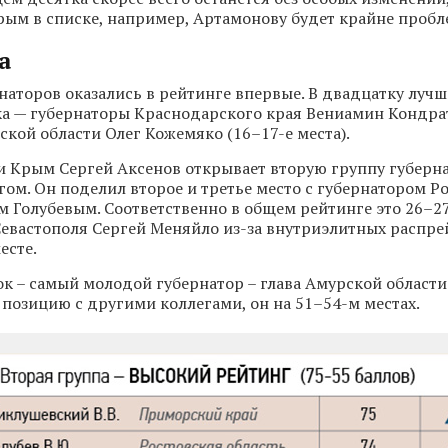
рым в списке, например, Артамонову будет крайне пробл
а
наторов оказались в рейтинге впервые. В двадцатку луч
ка — губернаторы Краснодарского края Вениамин Кондрат
ской области Олег Кожемяко (16–17-е места).
и Крым Сергей Аксенов открывает вторую группу губерна
ом. Он поделил второе и третье место с губернатором Р
м Голубевым. Соответственно в общем рейтинге это 26–27
Севастополя Сергей Меняйло из-за внутриэлитных распре
есте.
к – самый молодой губернатор – глава Амурской област
 позицию с другими коллегами, он на 51–54-м местах.