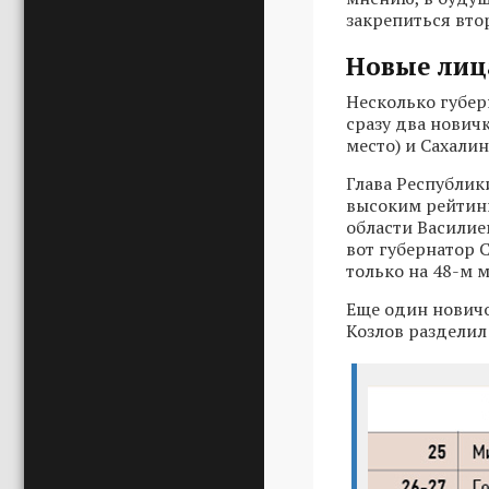
закрепиться вто
Новые лиц
Несколько губер
сразу два нович
место) и Сахалин
Глава Республик
высоким рейтинг
области Василие
вот губернатор 
только на 48-м м
Еще один новичо
Козлов разделил