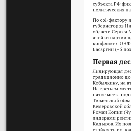
субъекта РФ фик
политических па
По col-фактору 
губернаторов Ни
области Сергея 
ячейки партии в
конфликт с ОНФ 
Басаргин (–5 по
Первая де
Лидирующая деся
традиционно до
Кобылкину, на в
На третьем мест
пятое места под
Тюменской облас
Кемеровской обл
Роман Копин (Ч
лидерами рейтин
Кадыров. Их поз
стойкость их по