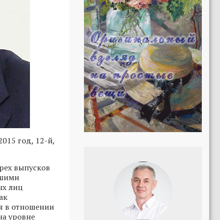
015 год, 12-й,
ырех выпусков
вшими
ых лиц
ак
я в отношении
на уровне