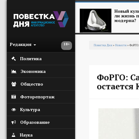
Перейти к основному содержанию
Новый куль
ли жизнь п
модерна?
Редакция
18+
Повестка Дня
»
Новости
» ФоРГО:
Вы здесь
Политика
Экономика
ФоРГО: С
остается
Общество
Фоторепортаж
Культура
Образование
Наука