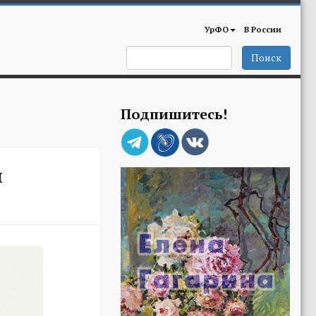
УрФО
В России
Поиск
Подпишитесь!
м