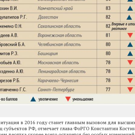
итуация в 2016 году станет главным вызовом для высши
 субъектов РФ, отмечает глава ФоРГО Константин Костин
ем десятка скорее всего останется без особых изменений