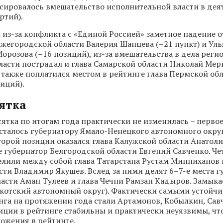
сировалось вмешательство исполнительной власти в дея
ртий).
и из-за конфликта с «Единой Россией» заметное падение о
жегородской области Валерия Шанцева (–21 пункт) и Ул
Морозова (–16 позиций), из-за вмешательства в дела реги
ласти пострадал и глава Самарской области Николай Мер
также поплатился местом в рейтинге глава Пермской об
зиций).
сятка
тка по итогам года практически не изменилась – первое
сталось губернатору Ямало-Ненецкого автономного окр
торой позиции оказался глава Калужской области Анатол
е губернатор Белгородской области Евгений Савченко. Че
елили между собой глава Татарстана Рустам Минниханов 
ти Владимир Якушев. Вслед за ними делят 6–7-е места г
асти Аман Тулеев и глава Чечни Рамзан Кадыров. Замыка
укотский автономный округ). Фактически самыми устойч
га на протяжении года стали Артамонов, Кобылкин, Сав
иции в рейтинге стабильны и практически неуязвимы, чт
ложения в рейтинге.