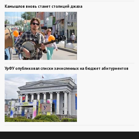
Камышлов вновь станет столицей джаза
УрФУ опубликовал списки зачисленных на бюджет абитуриентов