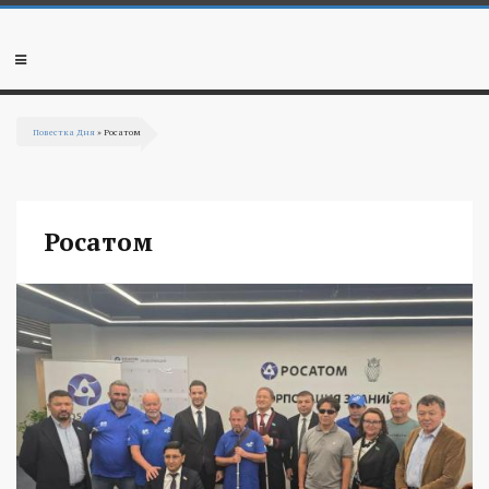
Перейти к основному содержанию
Мобильное
меню
Повестка Дня
» Росатом
Вы здесь
Росатом