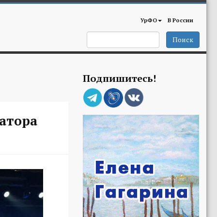
УрФО
В России
Поиск
Подпишитесь!
натора