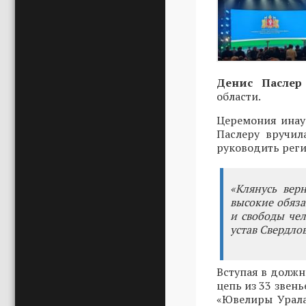
Денис Паслер
области.
Церемония инау
Паслеру вручил
руководить реги
«Клянусь вер
высокие обяза
и свободы че
устав Свердлов
Вступая в должн
цепь из 33 звень
«Ювелиры Урала