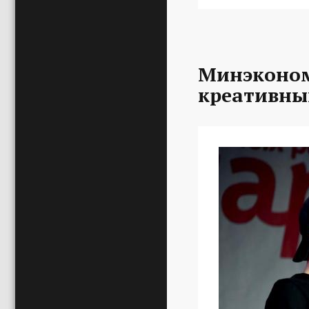
Минэконом
креативны