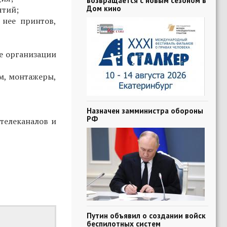
возвращается с новым сезоном в
Дом кино
ятий;
 нее принтов,
е организации
м, монтажеры,
Назначен замминистра обороны
РФ
телеканалов и
Путин объявил о создании войск
беспилотных систем