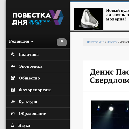
Перейти к основному содержанию
Новый куль
ли жизнь п
модерна?
Редакция
18+
Повестка Дня
»
Новости
» Денис 
Вы здесь
Политика
Экономика
Денис Пас
Свердловс
Общество
Фоторепортаж
Культура
Образование
Наука