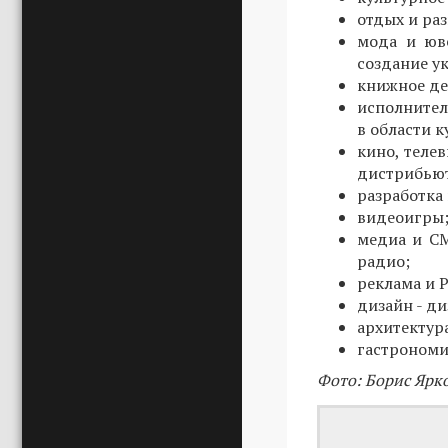
отдых и ра
мода и юв
создание у
книжное де
исполнител
в области 
кино, теле
дистрибьют
разработка
видеоигры
медиа и СМ
радио;
реклама и P
дизайн - д
архитектур
гастрономия
Фото: Борис Ярк