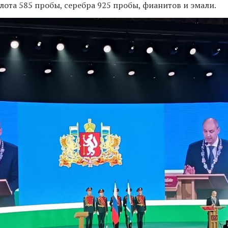
лота 585 пробы, серебра 925 пробы, фианитов и эмали.