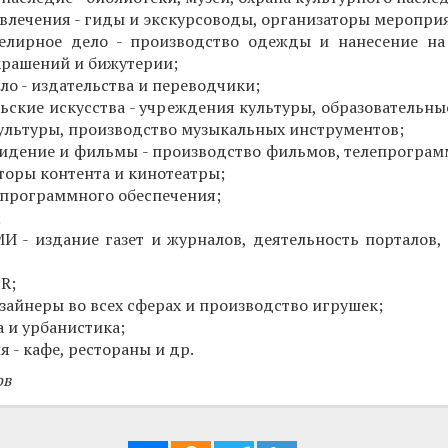
звлечения - гиды и экскурсоводы, организаторы меропри
елирное дело - производство одежды и нанесение на
крашений и бижутерии;
ло - издательства и переводчики;
ьские искусства - учреждения культуры, образовательны
культуры, производство музыкальных инструментов;
видение и фильмы - производство фильмов, телепрограм
оры контента и кинотеатры;
 программного обеспечения;
;
И - издание газет и журналов, деятельность порталов, 
R;
изайнеры во всех сферах и производство игрушек;
а и урбанистика;
 - кафе, рестораны и др.
ов