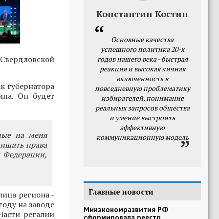
Константин Костин
Основные качества
успешного политика 20-х
Свердловской
годов нашего века - быстрая
реакция и высокая личная
включенность в
к губернатора
повседневную проблематику
ина. Он будет
избирателей, понимание
реальных запросов общества
и умение выстроить
эффективную
ные на меня
коммуникационную модель
щищать права
й Федерации,
Главные новости
лица региона -
году на заводе
Минэкономразвития РФ
Части регалии
сформировала реестр