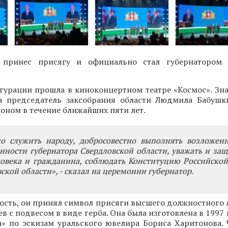
принес присягу и официально стал губернатором 
гурации прошла в киноконцертном театре «Космос». Зна
а председатель заксобрания области Людмила Бабушк
оном в течение ближайших пяти лет.
но служить народу, добросовестно выполнять возложен
нности губернатора Свердловской области, уважать и за
ловека и гражданина, соблюдать Конституцию Российско
ской области», - сказал на церемонии губернатор.
ость, он принял символ присяги высшего должностного 
ев с подвесом в виде герба. Она была изготовлена в 1997 
» по эскизам уральского ювелира Бориса Харитонова. 