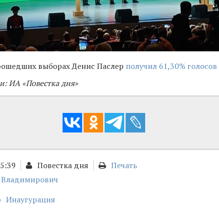
рошедших выборах Денис Паслер
получил 61,30% голосов
и: ИА «Повестка дня»
15:39
Повестка дня
Печать
с Владимирович
р
Инаугурация