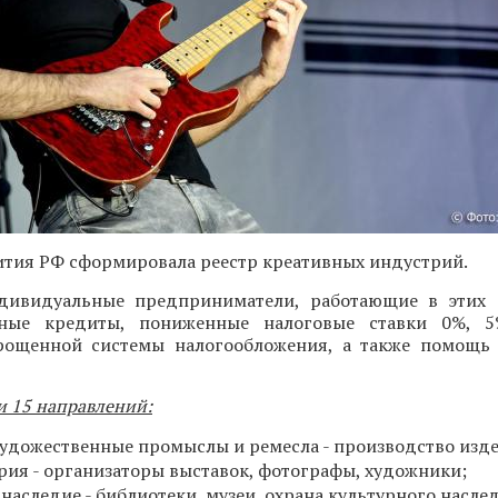
тия РФ сформировала реестр креативных индустрий.
ивидуальные предприниматели, работающие в этих с
тные кредиты, пониженные налоговые ставки 0%,
ощенной системы налогообложения, а также помощь 
и 15 направлений:
удожественные промыслы и ремесла - производство изд
рия - организаторы выставок, фотографы, художники;
наследие - библиотеки, музеи, охрана культурного насле