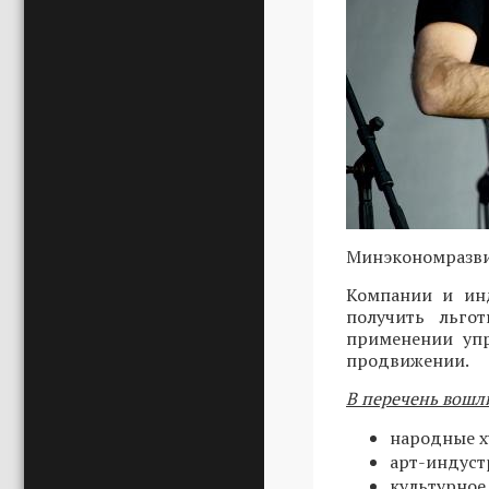
Минэкономразви
Компании и инд
получить льго
применении упр
продвижении.
В перечень вошл
народные х
арт-индуст
культурное 